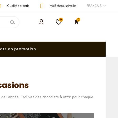
Qualité garantie
info@chocolissimo.be
FRANÇAIS
0
0
ats en promotion
casions
g de l'année. Trouvez des chocolats à offrir pour chaque