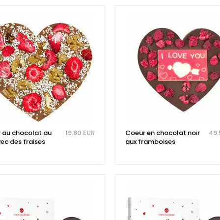
 au chocolat au
19.80 EUR
Coeur en chocolat noir
49.
vec des fraises
aux framboises