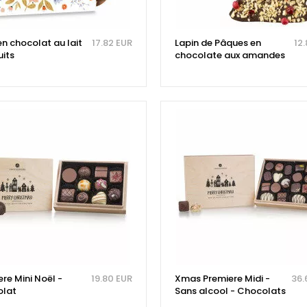
en chocolat au lait
17.82 EUR
Lapin de Pâques en
12
uits
chocolate aux amandes
re Mini Noël -
19.80 EUR
Xmas Premiere Midi -
36.
lat
Sans alcool - Chocolats