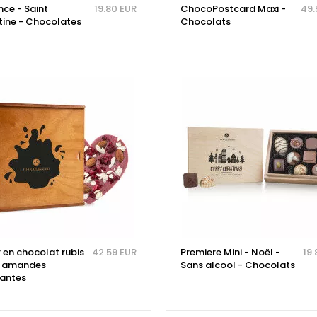
nce - Saint
19.80 EUR
ChocoPostcard Maxi -
49.
tine - Chocolates
Chocolats
 en chocolat rubis
42.59 EUR
Premiere Mini - Noël -
19.
s amandes
Sans alcool - Chocolats
antes