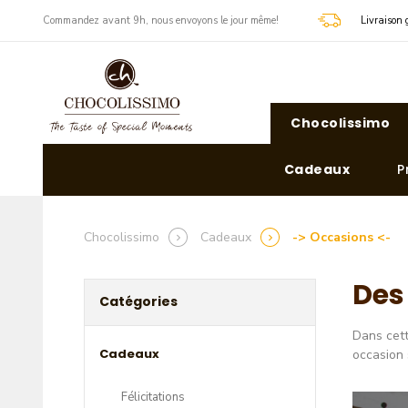
​Commandez avant 9h, nous envoyons le jour même!
Livraison 
Chocolissimo
Cadeaux
P
Chocolissimo
Cadeaux
-> Occasions <-
Des
Catégories
Dans cett
Cadeaux
occasion 
Félicitations