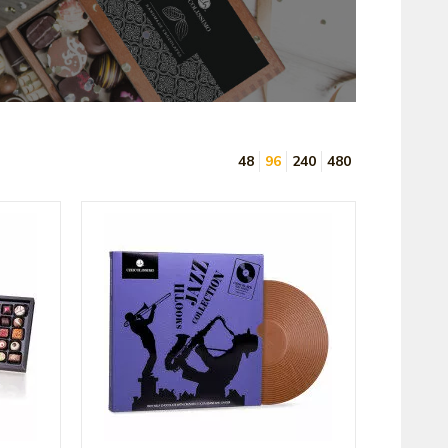
48
96
240
480