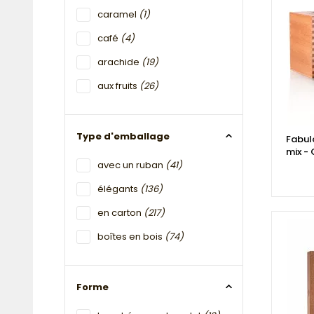
caramel
(1)
café
(4)
arachide
(19)
aux fruits
(26)
Type d'emballage
Fabul
mix -
avec un ruban
(41)
élégants
(136)
en carton
(217)
boîtes en bois
(74)
Forme