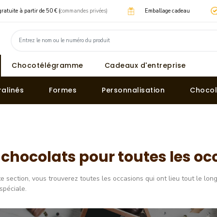
gratuite à partir de 50 € (
commandes privées)
Emballage cadeau
Chocotélégramme
Cadeaux d'entreprise
ralinés
Formes
Personnalisation
Chocol
 chocolats pour toutes les oc
e section, vous trouverez toutes les occasions qui ont lieu tout le lon
spéciale.