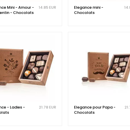
nce Mini - Amour -
14.85 EUR
Elegance mini -
14.
lentin - Chocolats
Chocolats
ce - Ladies -
21.78 EUR
Elegance pour Papa -
21
lats
Chocolats