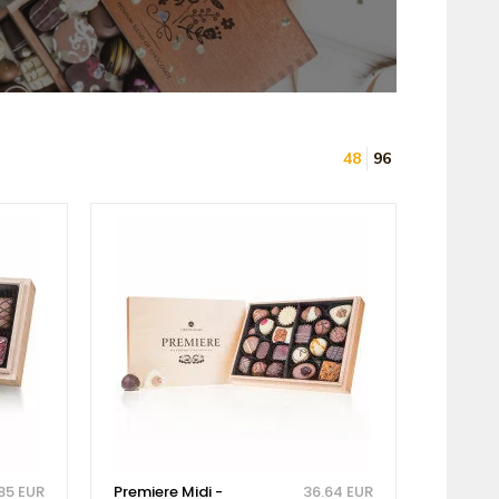
48
96
85 EUR
Premiere Midi -
36.64 EUR