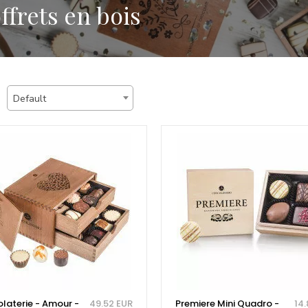
ffrets en bois
Default
laterie - Amour -
49.52 EUR
Premiere Mini Quadro -
14.