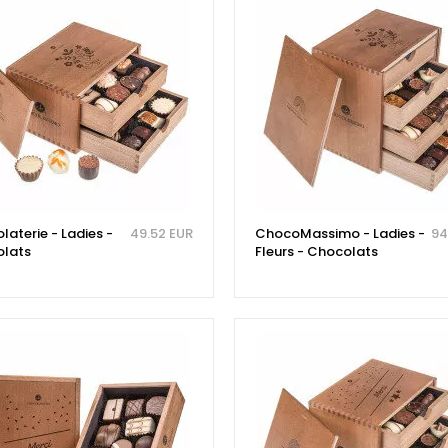
aterie - Ladies -
49.52 EUR
ChocoMassimo - Ladies -
94
lats
Fleurs - Chocolats