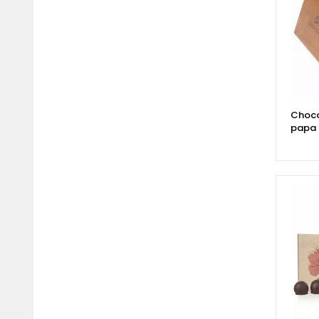
Choco
papa 