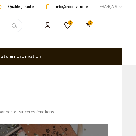
Qualité garantie
info@chocolissimo.be
FRANÇAIS
0
0
ats en promotion
bonnes et sincères émotions.