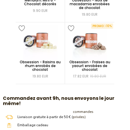
Mendiant Mini 6 -
Obsession - Noix de
Chocolat décorés
macadamia enrobées
de chocolat
9.90 EUR
19.80 EUR
PROMO -10%
Obsession - Raisins au
Obsession - Fraises au
rhum enrobés de
yaourt enrobées de
chocolat
chocolat
19.80 EUR
17.82 EUR
19.80 EUR
​Commandez avant 9h, nous envoyons le jour
même!
commandes
Livraison gratuite à partir de 50 € (
privées)
Emballage cadeau