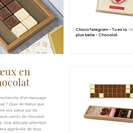
ChocoTelegram - Tu es la
36
plus belle - Chocolat
œux en
hocolat
 recherche d'un message
inal ? Quoi de mieux que
rire vos vœux sur de
cieux carrés de chocolat
e. Une délicate attention
sera appréciée de tous.