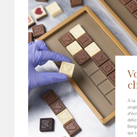
V
c
À la
orig
d'éc
déli
Belg
qui 