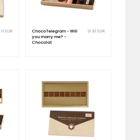
.11 EUR
ChocoTelegram - Will
31.81 EUR
you marry me? -
Chocolat