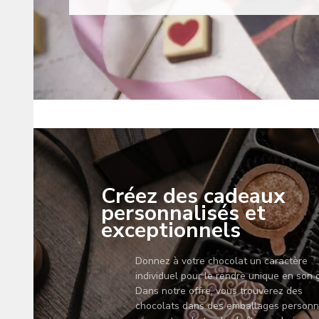
Créez des cadeaux
personnalisés et
exceptionnels
Donnez à votre chocolat un caractère
individuel pour le rendre unique en son 
Dans notre offre, vous trouverez des
chocolats dans des emballages personn