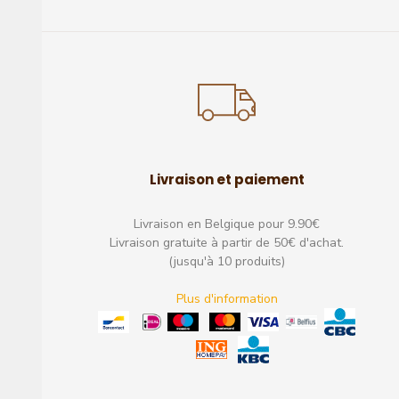
Livraison et paiement
Livraison en Belgique pour 9.90€
hocolats en remplacement sont
parfait,un vrai plaisir pour les
Livraison gratuite à partir de 50€ d'achat.
r sans problème et pas casser je
les papilles.
(jusqu'à 10 produits)
conseille ce site
Excellent
Excellent
Plus d'information
Jean-François
Ophélie