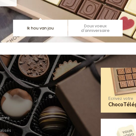
Doux voeux
Ik hou van jou
d'anniversaire
Ecrivez votre
ChocoTélé
genre.
alisés