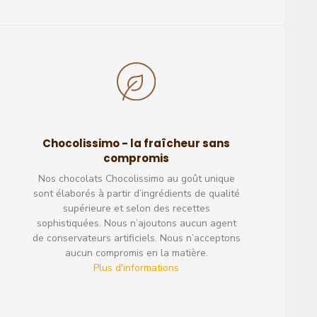
Chocolissimo - la fraîcheur sans
compromis
Nos chocolats Chocolissimo au goût unique
un vrai plaisir pour les yeux et
Les chocolats en remplacemen
sont élaborés à partir d’ingrédients de qualité
les papilles.
arriver sans problème et pas ca
supérieure et selon des recettes
conseille ce site
Excellent
sophistiquées. Nous n’ajoutons aucun agent
Excellent
de conservateurs artificiels. Nous n’acceptons
aucun compromis en la matière.
Jean-François
Plus d'informations
Ophélie