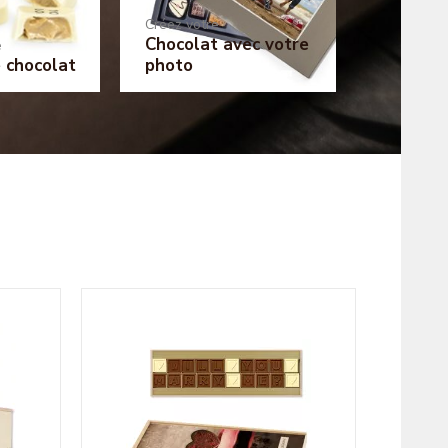
Créez votre
Chocolat avec votre
e
e chocolat
photo