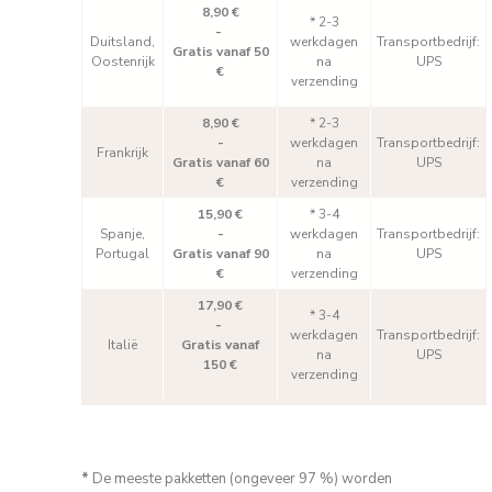
8,90 €
* 2-3
-
Duitsland,
werkdagen
Transportbedrijf:
Gratis vanaf 50
Oostenrijk
na
UPS
€
verzending
8,90 €
* 2-3
-
werkdagen
Transportbedrijf:
Frankrijk
Gratis vanaf 60
na
UPS
€
verzending
15,90 €
* 3-4
Spanje,
-
werkdagen
Transportbedrijf:
Portugal
Gratis vanaf 90
na
UPS
€
verzending
17,90 €
* 3-4
-
werkdagen
Transportbedrijf:
Italië
Gratis vanaf
na
UPS
150 €
verzending
*
De meeste pakketten (ongeveer 97 %) worden