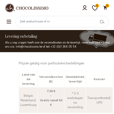
0
0
Levering en betaling
Als u nog vragen heeft over de verzendkosten en de levertijd, neem dan contact met
ons via: info@chocolissimo.be of bel +32 (0)3 386 05 54.
Prijzen geldig voor particuliere bestellingen.
Land van
Verzendkosten
Gemiddelde
de
Koerier
(€)
levertijd
levering
7,90 €
* 2-3
België,
-
werkdagen
Transportbedrijf:
Nederland,
Gratis vanaf 50
na
UPS
Luxemburg
€
verzending