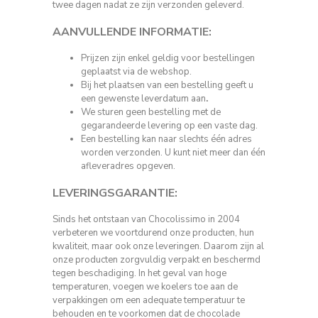
twee dagen nadat ze zijn verzonden
geleverd.
AANVULLENDE INFORMATIE
:
Prijzen zijn enkel geldig voor bestellingen
geplaatst via de webshop.
Bij het plaatsen van een bestelling geeft u
een gewenste leverdatum aan
.
We sturen geen bestelling met de
gegarandeerde levering op een vaste dag
.
Een bestelling kan naar slechts één adres
worden verzonden. U kunt niet meer dan één
afleveradres opgeven.​
LEVERINGSGARANTIE:
Sinds het ontstaan van Chocolissimo in 2004
verbeteren we voortdurend onze producten, hun
kwaliteit, maar ook onze leveringen. Daarom zijn al
onze producten zorgvuldig verpakt en beschermd
tegen beschadiging. In het geval van hoge
temperaturen, voegen we koelers toe aan de
verpakkingen om een adequate temperatuur te
behouden en te voorkomen dat de chocolade