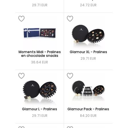
29.71 EUR
24.72 EUR
Moments Midi - Pralines
Glamour XL - Pralines
en chocolade snacks
29.71 EUR
36.64 EUR
Glamour L - Pralines
Glamour Pack - Pralines
29.71 EUR
84.20 EUR