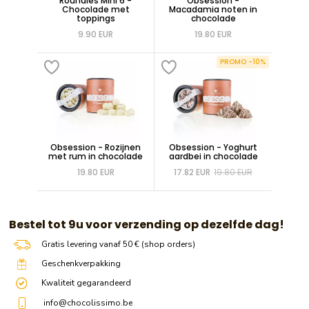
Roundies Mini 6 -
Obsession -
Chocolade met
Macadamia noten in
toppings
chocolade
9.90 EUR
19.80 EUR
PROMO -10%
Obsession - Rozijnen
Obsession - Yoghurt
met rum in chocolade
aardbei in chocolade
19.80 EUR
17.82 EUR
19.80 EUR
​​ Bestel tot 9u voor verzending op dezelfde dag!
Gratis levering vanaf 50 € (shop orders)
Geschenkverpakking
Kwaliteit gegarandeerd
info@chocolissimo.be