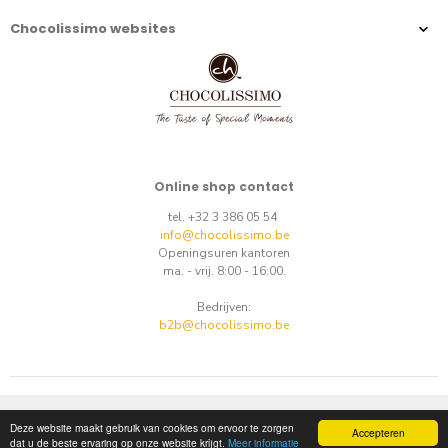
Chocolissimo websites
Online shop contact
tel. +32 3 386 05 54
info@chocolissimo.be
Openingsuren kantoren
ma. - vrij. 8:00 - 16:00.
Bedrijven:
b2b@chocolissimo.be
Copyright © 2014-2026.
E-commerce
by
best.net
Deze website maakt gebruik van cookies om ervoor te zorgen
Accepteren
dat u de beste ervaring op onze website krijgt.
Meer informatie