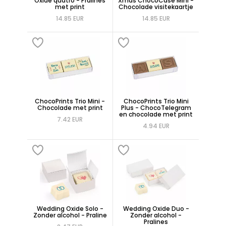
Oxide quatro - Pralines
Xmas ChocoCase Mini -
met print
Chocolade visitekaartje
14.85 EUR
14.85 EUR
ChocoPrints Trio Mini -
ChocoPrints Trio Mini
Chocolade met print
Plus - ChocoTelegram
en chocolade met print
7.42 EUR
4.94 EUR
Wedding Oxide Solo -
Wedding Oxide Duo -
Zonder alcohol - Praline
Zonder alcohol -
Pralines