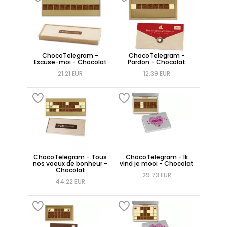
ChocoTelegram -
ChocoTelegram -
Excuse-moi - Chocolat
Pardon - Chocolat
21.21 EUR
12.39 EUR
ChocoTelegram - Tous
ChocoTelegram - Ik
nos voeux de bonheur -
vind je mooi - Chocolat
Chocolat
29.73 EUR
44.22 EUR