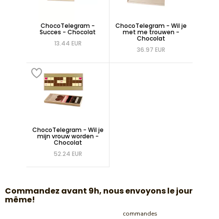
ChocoTelegram -
ChocoTelegram - Wil je
Succes - Chocolat
met me trouwen -
Chocolat
13.44 EUR
36.97 EUR
ChocoTelegram - Wil je
mijn vrouw worden -
Chocolat
52.24 EUR
​Commandez avant 9h, nous envoyons le jour
même!
commandes