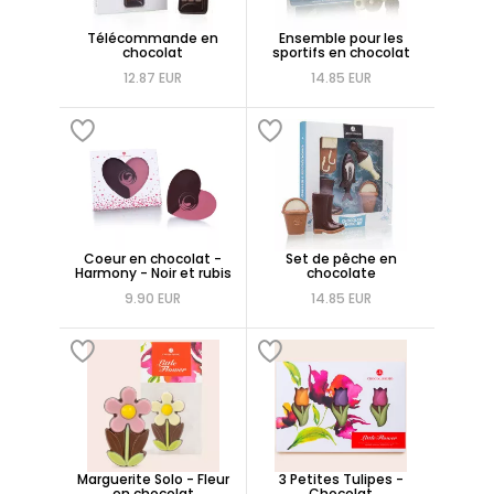
Télécommande en
Ensemble pour les
chocolat
sportifs en chocolat
12.87 EUR
14.85 EUR
Coeur en chocolat -
Set de pêche en
Harmony - Noir et rubis
chocolate
9.90 EUR
14.85 EUR
Marguerite Solo - Fleur
3 Petites Tulipes -
en chocolat
Chocolat