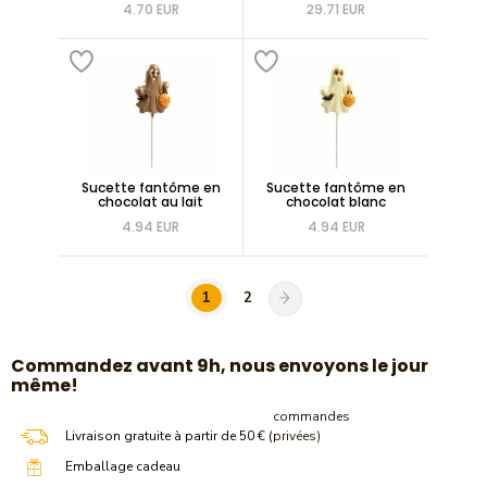
4.70 EUR
29.71 EUR
Sucette fantôme en
Sucette fantôme en
chocolat au lait
chocolat blanc
4.94 EUR
4.94 EUR
1
2
​Commandez avant 9h, nous envoyons le jour
même!
commandes
Livraison gratuite à partir de 50 € (
privées)
Emballage cadeau