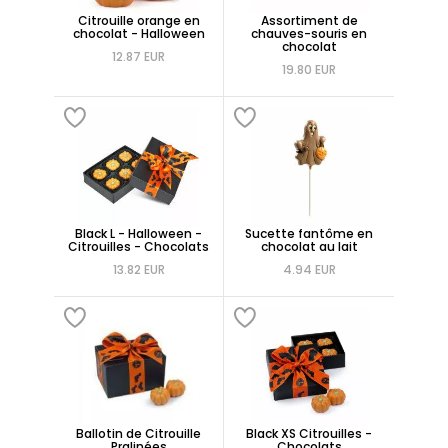
Citrouille orange en
Assortiment de
chocolat - Halloween
chauves-souris en
chocolat
12.87 EUR
19.80 EUR
Black L - Halloween -
Sucette fantôme en
Citrouilles - Chocolats
chocolat au lait
13.82 EUR
4.94 EUR
Ballotin de Citrouille
Black XS Citrouilles -
Pralinées
Chocolats