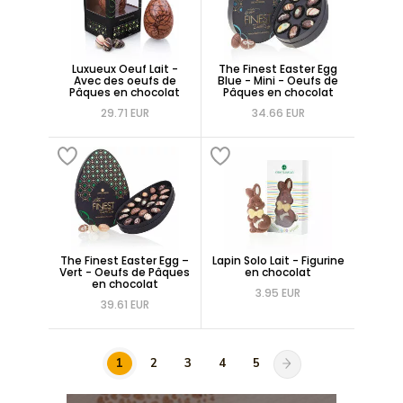
Luxueux Oeuf Lait -
The Finest Easter Egg
Avec des oeufs de
Blue - Mini - Oeufs de
Pâques en chocolat
Pâques en chocolat
29.71 EUR
34.66 EUR
The Finest Easter Egg –
Lapin Solo Lait - Figurine
Vert - Oeufs de Pâques
en chocolat
en chocolat
3.95 EUR
39.61 EUR
1
2
3
4
5