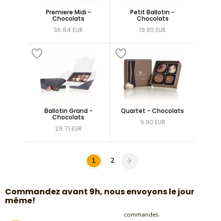
Premiere Midi -
Petit Ballotin -
Chocolats
Chocolats
36.64 EUR
19.80 EUR
Ballotin Grand -
Quartet - Chocolats
Chocolats
9.90 EUR
29.71 EUR
1
2
​Commandez avant 9h, nous envoyons le jour
même!
commandes