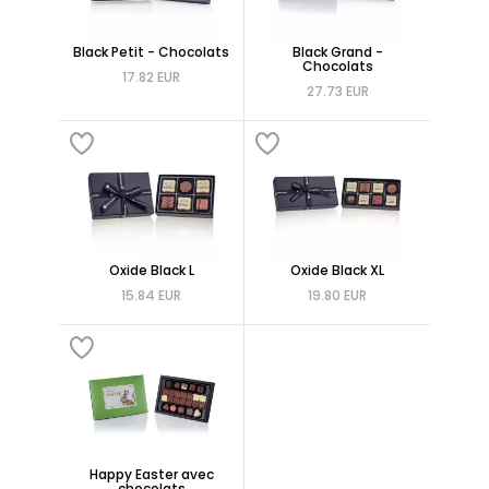
Black Petit - Chocolats
Black Grand -
Chocolats
17.82 EUR
27.73 EUR
Oxide Black L
Oxide Black XL
15.84 EUR
19.80 EUR
Happy Easter avec
chocolats