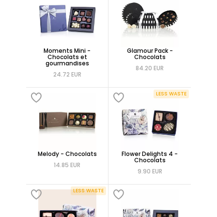
Moments Mini -
Glamour Pack -
Chocolats et
Chocolats
gourmandises
84.20 EUR
24.72 EUR
LESS WASTE
Melody - Chocolats
Flower Delights 4 -
Chocolats
14.85 EUR
9.90 EUR
LESS WASTE