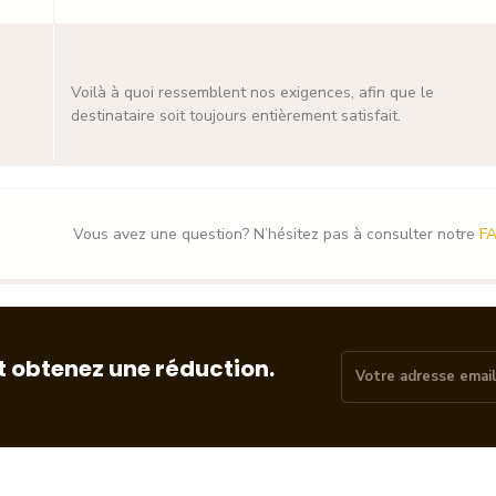
Voilà à quoi ressemblent nos exigences, afin que le
destinataire soit toujours entièrement satisfait.
Vous avez une question? N’hésitez pas à consulter notre
F
t obtenez une réduction.