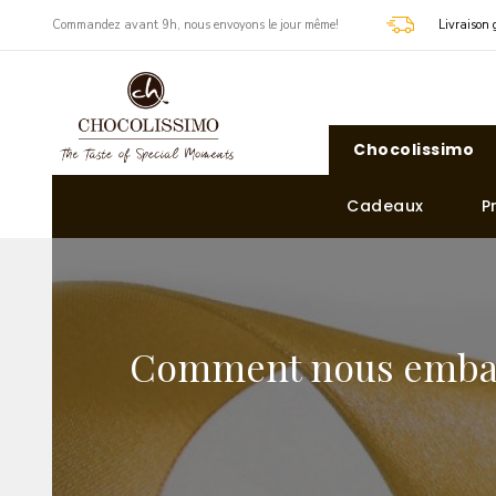
​Commandez avant 9h, nous envoyons le jour même!
Livraison 
Chocolissimo
Cadeaux
P
Comment nous emba