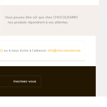
Vous pouvez être sûr que chez CHOCOLISSIMO
nos produits répondront à vos attentes.
AQ
ou à nous écrire à l’adresse:
info@chocolissimo.be
.
Inscrivez-vous