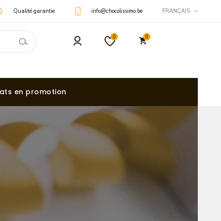
Qualité garantie
info@chocolissimo.be
FRANÇAIS
0
0
ats en promotion