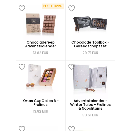
PLASTICVRIJ
Chocoladereep
Chocolade Toolbox -
Adventskalender
Gereedschapsset
13.82 EUR
29.71 EUR
Xmas CupCakes 8 -
Adventskalender -
Pralines
Winter Tales - Pralines
& Napolitains
13.82 EUR
39.61 EUR