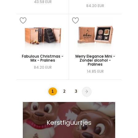
43.58 EUR
84.20 EUR
Fabulous Christmas -
Merry Elegance Mini -
Mix - Pralines
Zonder alcohol -
Pralines
84.20 EUR
14.85 EUR
1
2
3
Kerstfiguurtjes