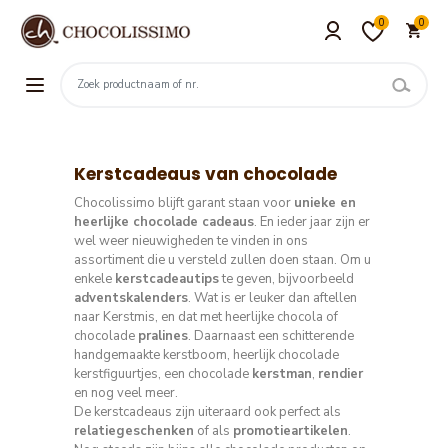
0
0
Kerstcadeaus van chocolade
Chocolissimo blijft garant staan voor
unieke en
heerlijke chocolade cadeaus
. En ieder jaar zijn er
wel weer nieuwigheden te vinden in ons
assortiment die u versteld zullen doen staan. Om u
enkele
kerstcadeautips
te geven, bijvoorbeeld
adventskalenders
. Wat is er leuker dan aftellen
naar Kerstmis, en dat met heerlijke chocola of
chocolade
pralines
. Daarnaast een schitterende
handgemaakte kerstboom, heerlijk chocolade
kerstfiguurtjes, een chocolade
kerstman
,
rendier
en nog veel meer.
De kerstcadeaus zijn uiteraard ook perfect als
relatiegeschenken
of als
promotieartikelen
.