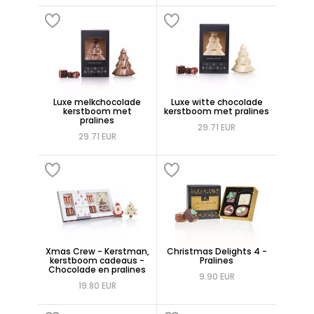
Luxe melkchocolade
Luxe witte chocolade
kerstboom met
kerstboom met pralines
pralines
29.71 EUR
29.71 EUR
Xmas Crew - Kerstman,
Christmas Delights 4 -
kerstboom cadeaus -
Pralines
Chocolade en pralines
9.90 EUR
19.80 EUR