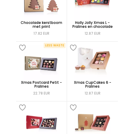
Chocolade kerstboom
Holly Jolly Xmas L -
met print
Pralines en chocolade
17.82 EUR
12.87 EUR
LESS WASTE
Xmas Postcard Petit -
Xmas CupCakes 6 -
Pralines
Pralines
22.78 EUR
12.87 EUR