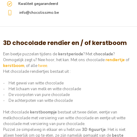
Kwaliteit gegarandeerd
info@chocolissimo.be
3D chocolade rendier en / of kerstboom
Een beetje puzzelen tijdens de
kerstperiode
? Met
chocolade
?
Onmogelijk zegt u? Nee hoor, het kan. Met ons chocolade
rendiertje
of
kerstboom
, of alle
twee
.
Het chocolade rendiertjes bestaat uit :
- Het gewei van witte chocolade
- Het lichaam van melk en witte chocolade
- De voorpoten van pure chocolade
- De achterpoten van witte chocolade
Het chocolade
kerstboompje
bestaat uit twee delen, eentje van
melkchocolade met versiering van witte chocolade en eentje uit witte
chocolade met versiering van pure chocolade.
Puzzel ze simpelweg in elkaar en u hebt uw
3D figuurtje
. Het is niet
alleen heerlijk om op te eten, ze zijn namelijk gemaakt van de
beste