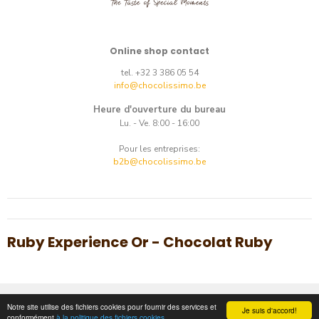
Online shop contact
tel. +32 3 386 05 54
info@chocolissimo.be
Heure d'ouverture du bureau
Lu. - Ve. 8:00 - 16:00
Pour les entreprises:
b2b@chocolissimo.be
Ruby Experience Or - Chocolat Ruby
Copyright © 2014-2026.
E-commerce
by
best.net
Notre site utilise des fichiers cookies pour fournir des services et
Je suis d'accord!
conformément
à la politique des fichiers cookies