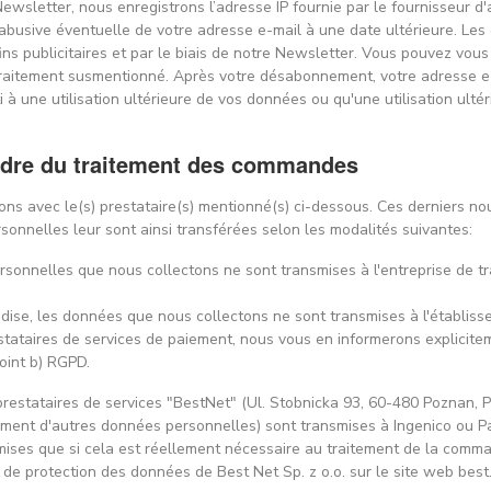
ewsletter, nous enregistrons l’adresse IP fournie par le fournisseur d'a
on abusive éventuelle de votre adresse e-mail à une date ultérieure. Les
ins publicitaires et par le biais de notre Newsletter. Vous pouvez vou
raitement susmentionné. Après votre désabonnement, votre adresse e-
 une utilisation ultérieure de vos données ou qu'une utilisation ultéri
cadre du traitement des commandes
ons avec le(s) prestataire(s) mentionné(s) ci-dessous. Ces derniers n
sonnelles leur sont ainsi transférées selon les modalités suivantes:
rsonnelles que nous collectons ne sont transmises à l'entreprise de tra
ise, les données que nous collectons ne sont transmises à l'établiss
ataires de services de paiement, nous vous en informerons expliciteme
point b) RGPD.
restataires de services "BestNet" (Ul. Stobnicka 93, 60-480 Poznan, Po
ment d'autres données personnelles) sont transmises à Ingenico ou Pa
ses que si cela est réellement nécessaire au traitement de la comm
 de protection des données de Best Net Sp. z o.o. sur le site web best.