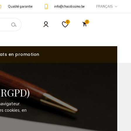
Qualité garantie
info@chocolissimo.be
FRANÇAIS
0
0
ats en promotion
 (RGPD)
 navigateur.
s cookies, en