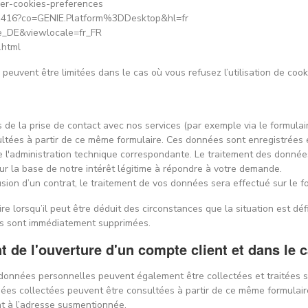
tiver-cookies-preferences
/61416?co=GENIE.Platform%3DDesktop&hl=fr
=de_DE&viewlocale=fr_FR
.html
 peuvent être limitées dans le cas où vous refusez l’utilisation de cook
de la prise de contact avec nos services (par exemple via le formulai
ultées à partir de ce même formulaire. Ces données sont enregistrées e
e l'administration technique correspondante. Le traitement des donné
 sur la base de notre intérêt légitime à répondre à votre demande.
lusion d’un contrat, le traitement de vos données sera effectué sur le f
ire lorsqu’il peut être déduit des circonstances que la situation est déf
ées sont immédiatement supprimées.
de l'ouverture d'un compte client et dans le c
es données personnelles peuvent également être collectées et traitées s
nées collectées peuvent être consultées à partir de ce même formulair
t à l’adresse susmentionnée.