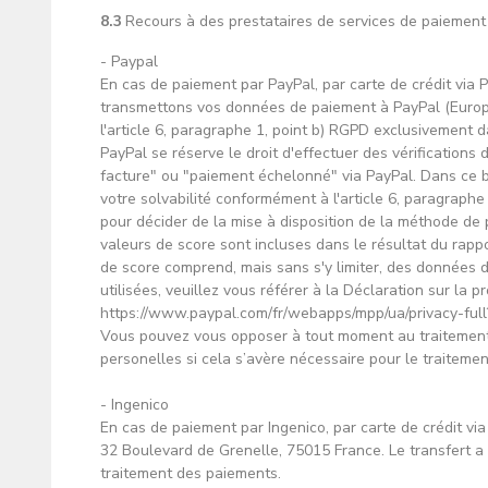
8.3
Recours à des prestataires de services de paiement
- Paypal
En cas de paiement par PayPal, par carte de crédit via 
transmettons vos données de paiement à PayPal (Europe) 
l'article 6, paragraphe 1, point b) RGPD exclusivement 
PayPal se réserve le droit d'effectuer des vérifications 
facture" ou "paiement échelonné" via PayPal. Dans ce b
votre solvabilité conformément à l'article 6, paragraphe 
pour décider de la mise à disposition de la méthode de 
valeurs de score sont incluses dans le résultat du rapp
de score comprend, mais sans s'y limiter, des données d
utilisées, veuillez vous référer à la Déclaration sur la
https://www.paypal.com/fr/webapps/mpp/ua/privacy-full
Vous pouvez vous opposer à tout moment au traitement
personelles si cela s’avère nécessaire pour le traiteme
- Ingenico
En cas de paiement par Ingenico, par carte de crédit vi
32 Boulevard de Grenelle, 75015 France. Le transfert a 
traitement des paiements.