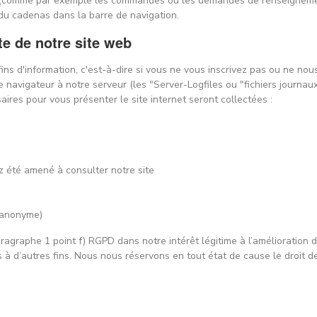
ls (comme par exemple les commandes ou les demandes de renseigneme
 du cadenas dans la barre de navigation.
te de notre site web
ins d'information, c'est-à-dire si vous ne vous inscrivez pas ou ne nou
avigateur à notre serveur (les "Server-Logfiles ou "fichiers journaux")
res pour vous présenter le site internet seront collectées :
z été amené à consulter notre site
e anonyme)
ragraphe 1 point f) RGPD dans notre intérêt légitime à l’amélioration de
 d’autres fins. Nous nous réservons en tout état de cause le droit de 