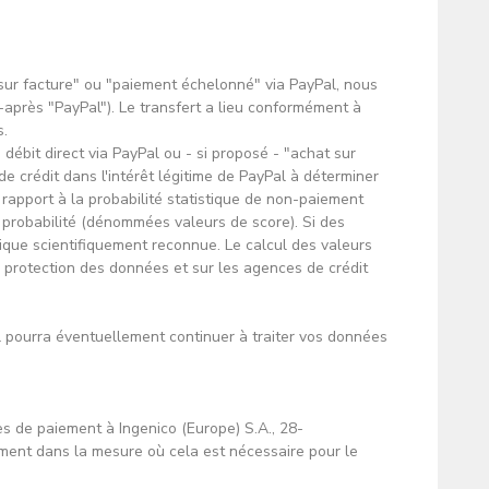
 sur facture" ou "paiement échelonné" via PayPal, nous
-après "PayPal"). Le transfert a lieu conformément à
s.
 débit direct via PayPal ou - si proposé - "achat sur
 crédit dans l'intérêt légitime de PayPal à déterminer
r rapport à la probabilité statistique de non-paiement
e probabilité (dénommées valeurs de score). Si des
tique scientifiquement reconnue. Le calcul des valeurs
e protection des données et sur les agences de crédit
pourra éventuellement continuer à traiter vos données
es de paiement à Ingenico (Europe) S.A., 28-
ement dans la mesure où cela est nécessaire pour le