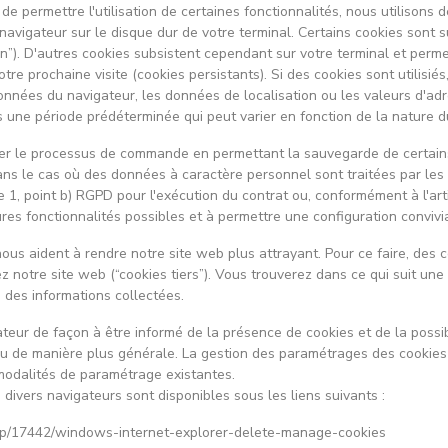
 de permettre l'utilisation de certaines fonctionnalités, nous utilisons
re navigateur sur le disque dur de votre terminal. Certains cookies sont 
on”). D'autres cookies subsistent cependant sur votre terminal et perme
tre prochaine visite (cookies persistants). Si des cookies sont utilisiés
 données du navigateur, les données de localisation ou les valeurs d'adr
ne période prédéterminée qui peut varier en fonction de la nature d
lifier le processus de commande en permettant la sauvegarde de certa
 Dans le cas où des données à caractère personnel sont traitées par les 
e 1, point b) RGPD pour l'exécution du contrat ou, conformément à l'ar
res fonctionnalités possibles et à permettre une configuration convivial
nous aident à rendre notre site web plus attrayant. Pour ce faire, des
z notre site web (“cookies tiers”). Vous trouverez dans ce qui suit une i
 des informations collectées.
eur de façon à être informé de la présence de cookies et de la possibi
 ou de manière plus générale. La gestion des paramétrages des cookies
modalités de paramétrage existantes.
divers navigateurs sont disponibles sous les liens suivants :
r/help/17442/windows-internet-explorer-delete-manage-cookies