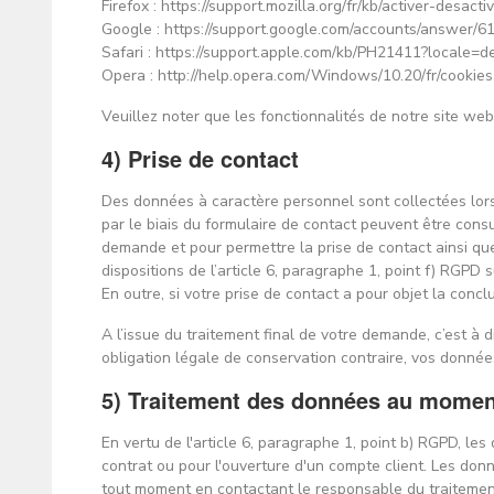
Firefox : https://support.mozilla.org/fr/kb/activer-desac
Google : https://support.google.com/accounts/answer
Safari : https://support.apple.com/kb/PH21411?locale
Opera : http://help.opera.com/Windows/10.20/fr/cookies
Veuillez noter que les fonctionnalités de notre site web
4) Prise de contact
Des données à caractère personnel sont collectées lors 
par le biais du formulaire de contact peuvent être cons
demande et pour permettre la prise de contact ainsi qu
dispositions de l’article 6, paragraphe 1, point f) RGPD
En outre, si votre prise de contact a pour objet la conc
A l’issue du traitement final de votre demande, c’est à d
obligation légale de conservation contraire, vos donn
5) Traitement des données au moment 
En vertu de l'article 6, paragraphe 1, point b) RGPD, l
contrat ou pour l'ouverture d'un compte client. Les don
tout moment en contactant le responsable du traitemen