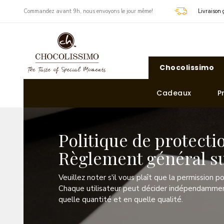
​Commandez avant 9h, nous envoyons le jour même!
Livraison 
Chocolissimo
Cadeaux
P
Politique de protect
Règlement général su
Veuillez noter ​s'il vous plaît que la permission po
Chaque utilisateur peut décider indépendamment
quelle quantité et en quelle qualité.