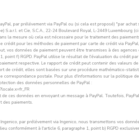
PayPal, par prélévement via PayPal ou (si cela est proposé) "par achat
S.a.r.l. et Cie, S.C.A., 22-24 Boulevard Royal, L-2449 Luxembourg (ci
dans la mesure où cela est nécessaire pour le traitement des paiement
de crédit pour les méthodes de paiement par carte de crédit via PayPal,
ut, vos données de paiement peuvent être transmises à des agences de
1, point f) RGPD. PayPal utilise le résultat de l'évaluation du crédit pa
paiement respective. Le rapport de crédit peut contenir des valeurs d
ort de crédit, elles sont basées sur une procédure mathématico-statis
e correspondance postale. Pour plus d'informations sur la politique d
 protection des données personnelles de PayPal :
?locale.x=fr_FR
 de ces données en envoyant un message à PayPal. Toutefois, PayPal 
nt des paiements.
a Ingenico, par prélévement via Ingenico, nous transmettons vos donné
lieu conformément à l'article 6, paragraphe 1, point b) RGPD exclusiv