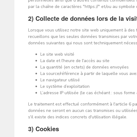
personnelles ainsi que d'autres contenus confidentie
par la chaîne de caractères "https://" et/ou au symbole
2) Collecte de données lors de la visi
Lorsque vous utilisez notre site web uniquement à des f
recueillons que les seules données transmises par votre n
données suivantes qui nous sont techniquement nécessai
Le site web visité
La date et l'heure de l'accès au site
La quantité (en octets) de données envoyées
La source/référence à partir de laquelle vous ave
Le navigateur utilisé
Le système d’exploitation
L’adresse IP utilisée (le cas échéant : sous form
Le traitement est effectué conformément à l'article 6 pa
données ne seront en aucun cas transmises ou utilisées à
s'il existe des indices concrets d'utilisation illégale.
3) Cookies