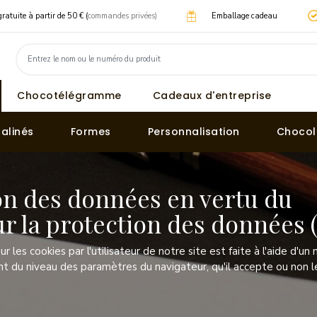
gratuite à partir de 50 € (
commandes privées)
Emballage cadeau
Chocotélégramme
Cadeaux d'entreprise
ralinés
Formes
Personnalisation
Chocol
ion des données en vertu du
r la protection des données
ur les cookies par l'utilisateur de notre site est faite à l'aide d'un
 du niveau des paramètres du navigateur, qu'il accepte ou non le