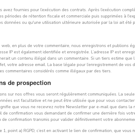
 avez fournies pour l’exécution des contrats. Après l’exécution compl
s périodes de rétention fiscale et commerciale puis supprimées à l'ex
 données ou qu'une utilisation ultérieure autorisée par la loi ait été p
e web, en plus de votre commentaire, nous enregistrons et publions ég
se IP est également identifiée et enregistrée. L’adresse IP est enregi
cherait un contenu illégal dans un commentaire. Si un tiers estime que
fet, votre adresse email. La base légale pour l’enregistrement de vos do
 les commentaires considérés comme illégaux par des tiers.
ins de prospection
ons sur nos offres vous seront régulièrement communiquées. La seule 
onnées est facultative et ne peut être utilisée que pour vous contacte
 signifie que vous ne recevrez notre Newsletter par e-mail que dans 
 de confirmation vous demandant de confirmer une dernière fois votre 
en de confirmation transmis pour valider définitivement votre abonneme
 1, point a) RGPD, c’est en activant le lien de confirmation, que vous n