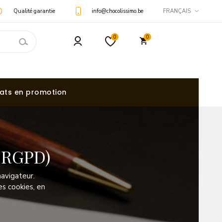
Qualité garantie
info@chocolissimo.be
FRANÇAIS
0
0
ats en promotion
 (RGPD)
 navigateur.
s cookies, en