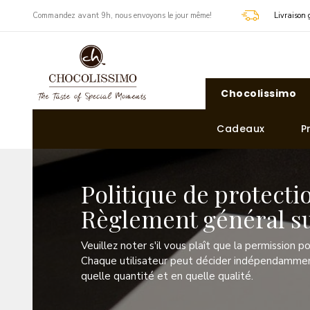
​Commandez avant 9h, nous envoyons le jour même!
Livraison 
Chocolissimo
Cadeaux
P
Politique de protect
Règlement général su
Veuillez noter ​s'il vous plaît que la permission po
Chaque utilisateur peut décider indépendamment
quelle quantité et en quelle qualité.