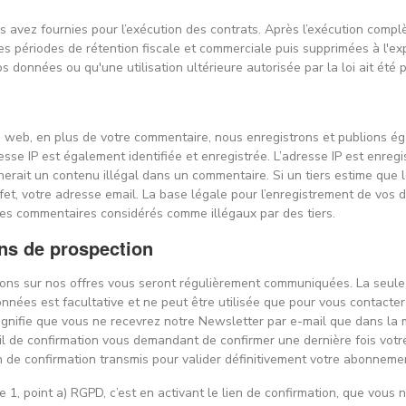
 avez fournies pour l’exécution des contrats. Après l’exécution compl
s périodes de rétention fiscale et commerciale puis supprimées à l'ex
 données ou qu'une utilisation ultérieure autorisée par la loi ait été p
e web, en plus de votre commentaire, nous enregistrons et publions ég
se IP est également identifiée et enregistrée. L’adresse IP est enregi
cherait un contenu illégal dans un commentaire. Si un tiers estime que
fet, votre adresse email. La base légale pour l’enregistrement de vos do
 les commentaires considérés comme illégaux par des tiers.
ins de prospection
ons sur nos offres vous seront régulièrement communiquées. La seule 
onnées est facultative et ne peut être utilisée que pour vous contacte
 signifie que vous ne recevrez notre Newsletter par e-mail que dans 
 de confirmation vous demandant de confirmer une dernière fois votre 
en de confirmation transmis pour valider définitivement votre abonneme
 1, point a) RGPD, c’est en activant le lien de confirmation, que vous n