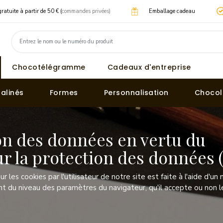
gratuite à partir de 50 € (
commandes privées)
Emballage cadeau
Chocotélégramme
Cadeaux d'entreprise
ralinés
Formes
Personnalisation
Chocol
ion des données en vertu du
r la protection des données
ur les cookies par l'utilisateur de notre site est faite à l'aide d'un
 du niveau des paramètres du navigateur, qu'il accepte ou non le