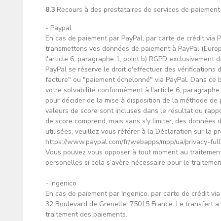
8.3
Recours à des prestataires de services de paiement
- Paypal
En cas de paiement par PayPal, par carte de crédit via 
transmettons vos données de paiement à PayPal (Europe) 
l'article 6, paragraphe 1, point b) RGPD exclusivement 
PayPal se réserve le droit d'effectuer des vérifications 
facture" ou "paiement échelonné" via PayPal. Dans ce b
votre solvabilité conformément à l'article 6, paragraphe 
pour décider de la mise à disposition de la méthode de 
valeurs de score sont incluses dans le résultat du rapp
de score comprend, mais sans s'y limiter, des données d
utilisées, veuillez vous référer à la Déclaration sur la
https://www.paypal.com/fr/webapps/mpp/ua/privacy-full
Vous pouvez vous opposer à tout moment au traitement
personelles si cela s’avère nécessaire pour le traiteme
- Ingenico
En cas de paiement par Ingenico, par carte de crédit vi
32 Boulevard de Grenelle, 75015 France. Le transfert a 
traitement des paiements.