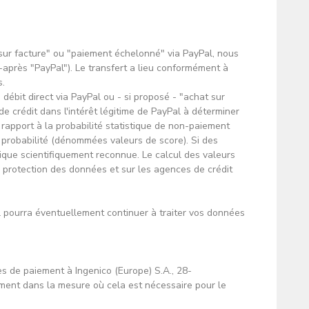
 sur facture" ou "paiement échelonné" via PayPal, nous
-après "PayPal"). Le transfert a lieu conformément à
s.
 débit direct via PayPal ou - si proposé - "achat sur
 crédit dans l'intérêt légitime de PayPal à déterminer
r rapport à la probabilité statistique de non-paiement
e probabilité (dénommées valeurs de score). Si des
tique scientifiquement reconnue. Le calcul des valeurs
e protection des données et sur les agences de crédit
pourra éventuellement continuer à traiter vos données
es de paiement à Ingenico (Europe) S.A., 28-
ement dans la mesure où cela est nécessaire pour le