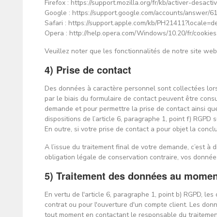
Firefox : https://support.mozilla.org/fr/kb/activer-desac
Google : https://support.google.com/accounts/answer
Safari : https://support.apple.com/kb/PH21411?locale
Opera : http://help.opera.com/Windows/10.20/fr/cookies
Veuillez noter que les fonctionnalités de notre site web
4) Prise de contact
Des données à caractère personnel sont collectées lors 
par le biais du formulaire de contact peuvent être cons
demande et pour permettre la prise de contact ainsi qu
dispositions de l’article 6, paragraphe 1, point f) RGPD
En outre, si votre prise de contact a pour objet la conc
A l’issue du traitement final de votre demande, c’est à d
obligation légale de conservation contraire, vos donn
5) Traitement des données au moment 
En vertu de l'article 6, paragraphe 1, point b) RGPD, l
contrat ou pour l'ouverture d'un compte client. Les don
tout moment en contactant le responsable du traitemen