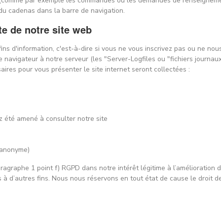
ls (comme par exemple les commandes ou les demandes de renseigneme
 du cadenas dans la barre de navigation.
te de notre site web
ins d'information, c'est-à-dire si vous ne vous inscrivez pas ou ne nou
avigateur à notre serveur (les "Server-Logfiles ou "fichiers journaux")
res pour vous présenter le site internet seront collectées :
z été amené à consulter notre site
e anonyme)
ragraphe 1 point f) RGPD dans notre intérêt légitime à l’amélioration de
 d’autres fins. Nous nous réservons en tout état de cause le droit de 