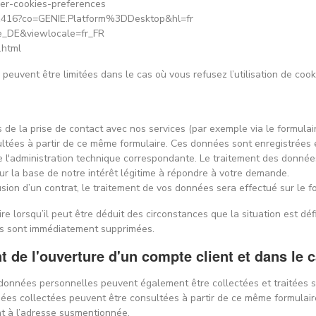
tiver-cookies-preferences
/61416?co=GENIE.Platform%3DDesktop&hl=fr
=de_DE&viewlocale=fr_FR
.html
 peuvent être limitées dans le cas où vous refusez l’utilisation de cook
de la prise de contact avec nos services (par exemple via le formulai
ultées à partir de ce même formulaire. Ces données sont enregistrées e
e l'administration technique correspondante. Le traitement des donné
 sur la base de notre intérêt légitime à répondre à votre demande.
lusion d’un contrat, le traitement de vos données sera effectué sur le f
ire lorsqu’il peut être déduit des circonstances que la situation est déf
ées sont immédiatement supprimées.
de l'ouverture d'un compte client et dans le c
es données personnelles peuvent également être collectées et traitées s
nées collectées peuvent être consultées à partir de ce même formulair
t à l’adresse susmentionnée.