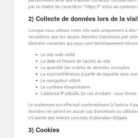
personnelles ainsi que d'autres contenus confidentie
par la chaîne de caractères "https://" et/ou au symbole
2) Collecte de données lors de la visi
Lorsque vous utilisez notre site web uniquement à des f
recueillons que les seules données transmises par votre n
données suivantes qui nous sont techniquement nécessai
Le site web visité
La date et l'heure de l'accès au site
La quantité (en octets) de données envoyées
La source/référence à partir de laquelle vous ave
Le navigateur utilisé
Le système d’exploitation
L’adresse IP utilisée (le cas échéant : sous form
Le traitement est effectué conformément à l'article 6 pa
données ne seront en aucun cas transmises ou utilisées à
s'il existe des indices concrets d'utilisation illégale.
3) Cookies