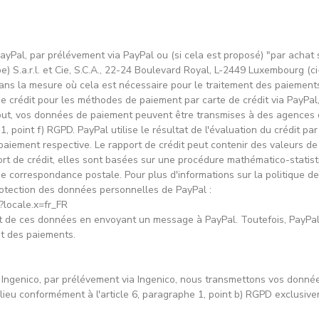
PayPal, par prélévement via PayPal ou (si cela est proposé) "par achat
S.a.r.l. et Cie, S.C.A., 22-24 Boulevard Royal, L-2449 Luxembourg (ci
dans la mesure où cela est nécessaire pour le traitement des paiement
de crédit pour les méthodes de paiement par carte de crédit via PayPal,
ut, vos données de paiement peuvent être transmises à des agences de
1, point f) RGPD. PayPal utilise le résultat de l'évaluation du crédit pa
paiement respective. Le rapport de crédit peut contenir des valeurs d
ort de crédit, elles sont basées sur une procédure mathématico-statis
e correspondance postale. Pour plus d'informations sur la politique d
 protection des données personnelles de PayPal :
?locale.x=fr_FR
 de ces données en envoyant un message à PayPal. Toutefois, PayPal 
nt des paiements.
a Ingenico, par prélévement via Ingenico, nous transmettons vos donné
lieu conformément à l'article 6, paragraphe 1, point b) RGPD exclusiv