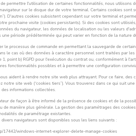
 de permettre l'utilisation de certaines fonctionnalités, nous utilisons
re navigateur sur le disque dur de votre terminal. Certains cookies sont 
on”). D'autres cookies subsistent cependant sur votre terminal et perme
tre prochaine visite (cookies persistants). Si des cookies sont utilisiés
 données du navigateur, les données de localisation ou les valeurs d'adr
ne période prédéterminée qui peut varier en fonction de la nature d
lifier le processus de commande en permettant la sauvegarde de certa
 Dans le cas où des données à caractère personnel sont traitées par les 
e 1, point b) RGPD pour l'exécution du contrat ou, conformément à l'ar
res fonctionnalités possibles et à permettre une configuration convivial
nous aident à rendre notre site web plus attrayant. Pour ce faire, des
z notre site web (“cookies tiers”). Vous trouverez dans ce qui suit une i
 des informations collectées.
eur de façon à être informé de la présence de cookies et de la possibi
 ou de manière plus générale. La gestion des paramétrages des cookies
modalités de paramétrage existantes.
divers navigateurs sont disponibles sous les liens suivants :
r/help/17442/windows-internet-explorer-delete-manage-cookies