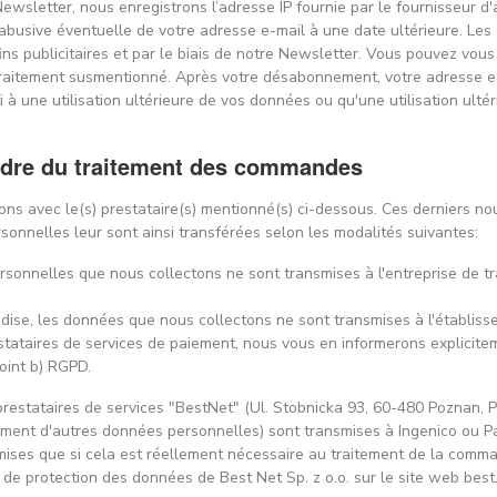
ewsletter, nous enregistrons l’adresse IP fournie par le fournisseur d'a
on abusive éventuelle de votre adresse e-mail à une date ultérieure. Les
ins publicitaires et par le biais de notre Newsletter. Vous pouvez vou
raitement susmentionné. Après votre désabonnement, votre adresse e-
 une utilisation ultérieure de vos données ou qu'une utilisation ultéri
cadre du traitement des commandes
ons avec le(s) prestataire(s) mentionné(s) ci-dessous. Ces derniers n
sonnelles leur sont ainsi transférées selon les modalités suivantes:
rsonnelles que nous collectons ne sont transmises à l'entreprise de tra
ise, les données que nous collectons ne sont transmises à l'établiss
ataires de services de paiement, nous vous en informerons expliciteme
point b) RGPD.
restataires de services "BestNet" (Ul. Stobnicka 93, 60-480 Poznan, Po
ment d'autres données personnelles) sont transmises à Ingenico ou Pa
ses que si cela est réellement nécessaire au traitement de la comm
 de protection des données de Best Net Sp. z o.o. sur le site web best.