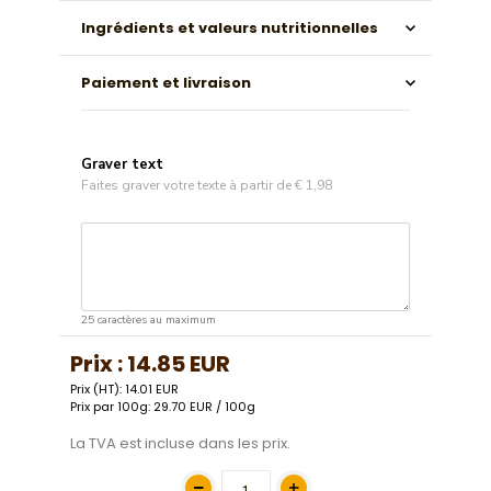
Ingrédients et valeurs nutritionnelles
Paiement et livraison
Graver text
Faites graver votre texte à partir de
€ 1,98
25 caractères au maximum
Prix :
14.85 EUR
Prix (HT): 14.01 EUR
Prix par 100g: 29.70 EUR / 100g
La TVA est incluse dans les prix.