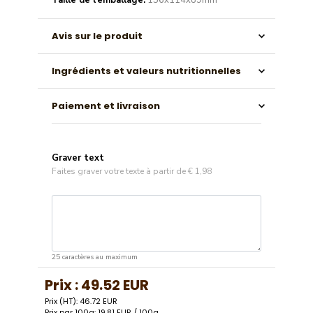
Taille de l'emballage:
156x114x89mm
Avis sur le produit
Ingrédients et valeurs nutritionnelles
Paiement et livraison
Graver text
Faites graver votre texte à partir de
€ 1,98
25 caractères au maximum
Prix :
49.52 EUR
Prix (HT): 46.72 EUR
Prix par 100g: 19.81 EUR / 100g