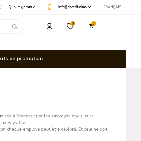
Qualité garantie
info@chocolissimo.be
FRANÇAIS
0
0
ats en promotion
t mises à l'honneur par les employés et/ou leurs
 aux Pays-Bas.
açon chaque employé peut être célébré. Et cela ne doit