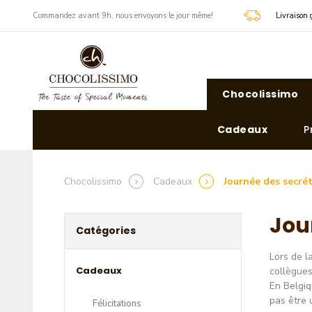
​Commandez avant 9h, nous envoyons le jour même!
Livraison 
Chocolissimo
Cadeaux
P
Chocolissimo
Cadeaux
Journée des secrét
Jou
Catégories
Lors de l
Cadeaux
collègues
En Belgiq
pas être 
Félicitations