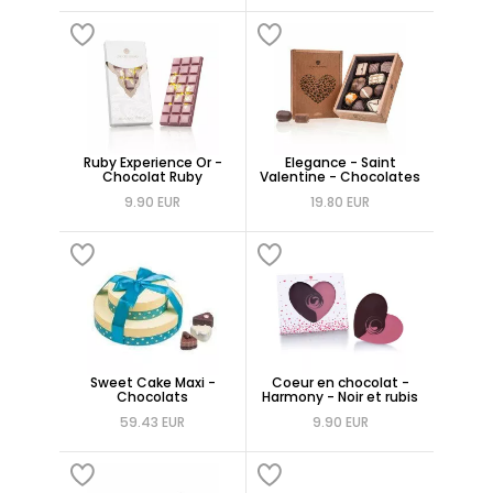
Ruby Experience Or -
Elegance - Saint
Chocolat Ruby
Valentine - Chocolates
9.90 EUR
19.80 EUR
Sweet Cake Maxi -
Coeur en chocolat -
Chocolats
Harmony - Noir et rubis
59.43 EUR
9.90 EUR