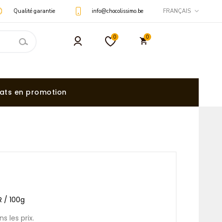
Qualité garantie
info@chocolissimo.be
FRANÇAIS
0
0
ats en promotion
R / 100g
s les prix.