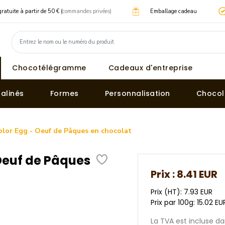
gratuite à partir de 50 € (
commandes privées)
Emballage cadeau
Chocotélégramme
Cadeaux d'entreprise
ralinés
Formes
Personnalisation
Chocol
olor Egg - Oeuf de Pâques en chocolat
 Oeuf de Pâques
Prix :
8.41 EUR
Prix (HT): 7.93 EUR
Prix par 100g: 15.02 EU
La TVA est incluse dan