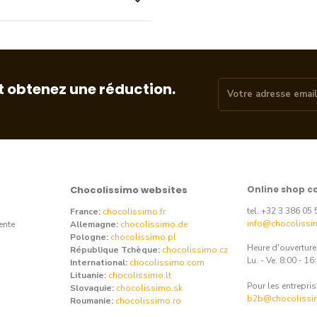
t obtenez une réduction.
Chocolissimo websites
Online shop c
tel. +32 3 386 05 
France:
chocolissimo.fr
info@chocolissi
ente
Allemagne:
chocolissimo.de
Pologne:
chocolissimo.pl
Heure d'ouvertur
République Tchèque:
chocolissimo.cz
Lu. - Ve. 8:00 - 16
International:
chocolissimo.com
Lituanie:
chocolissimo.lt
Pour les entrepris
Slovaquie:
chocolissimo.sk
b2b@chocolissi
Roumanie:
chocolissimo.ro