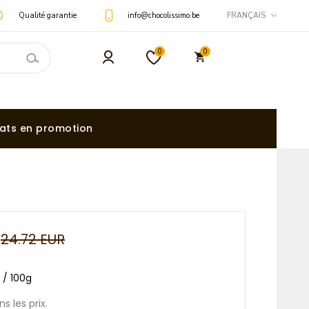
Qualité garantie
info@chocolissimo.be
FRANÇAIS
0
0
ats en promotion
24.72 EUR
R / 100g
s les prix.