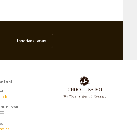
Inscrivez-vous
ontact
54
mo.be
e du bureau
:00
es:
mo.be