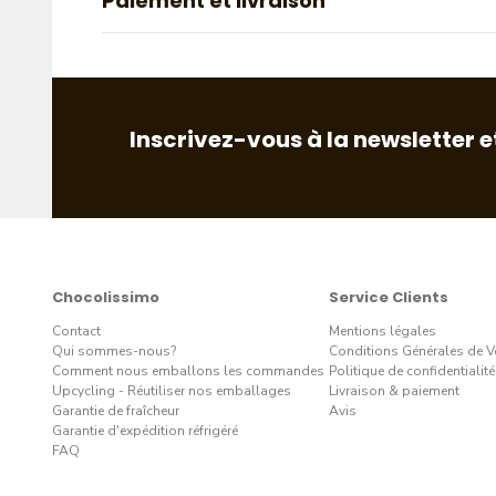
Paiement et livraison
Inscrivez-vous à la newsletter e
Chocolissimo
Service Clients
Contact
Mentions légales
Qui sommes-nous?
Conditions Générales de V
Comment nous emballons les commandes
Politique de confidentialité
Upcycling - Réutiliser nos emballages
Livraison & paiement
Garantie de fraîcheur
Avis
Garantie d'expédition réfrigéré
FAQ