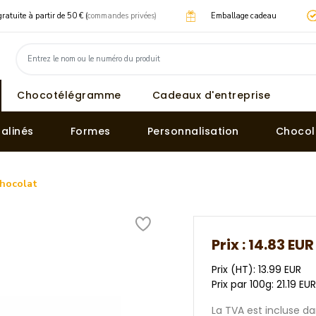
gratuite à partir de 50 € (
commandes privées)
Emballage cadeau
Chocotélégramme
Cadeaux d'entreprise
ralinés
Formes
Personnalisation
Chocol
chocolat
Prix :
14.83 EUR
Prix (HT): 13.99 EUR
Prix par 100g: 21.19 EU
La TVA est incluse dan