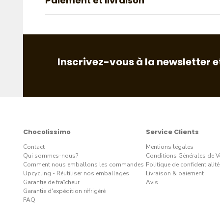
Paiement et livraison
Inscrivez-vous à la newsletter e
Chocolissimo
Service Clients
Contact
Mentions légales
Qui sommes-nous?
Conditions Générales de V
Comment nous emballons les commandes
Politique de confidentialité
Upcycling - Réutiliser nos emballages
Livraison & paiement
Garantie de fraîcheur
Avis
Garantie d'expédition réfrigéré
FAQ