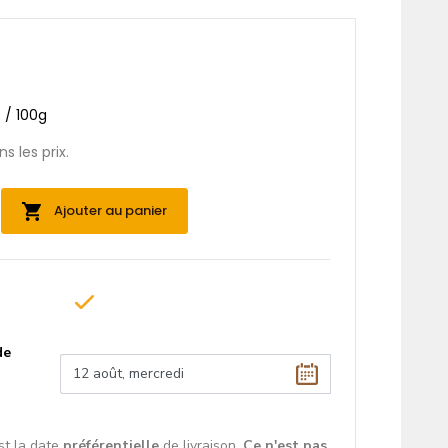
R
R / 100g
s les prix.
Ajouter au panier
de
st la date
préférentielle
de livraison.
Ce n'est pas