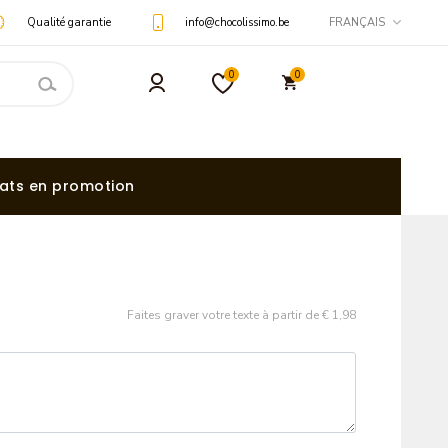
Qualité garantie
info@chocolissimo.be
FRANÇAIS
0
0
ats en promotion
Faites graver votre texte à partir de
€ 1,98