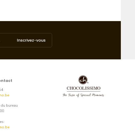
Inscrivez-vous
ontact
54
mo.be
e du bureau
:00
es:
mo.be