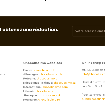
t obtenez une réduction.
Chocolissimo websites
Online shop c
tel. +32 3 386 05 
France:
chocolissimo.fr
info@chocolissi
ente
Allemagne:
chocolissimo.de
Pologne:
chocolissimo.pl
Heure d'ouvertur
République Tchèque:
chocolissimo.cz
Lu. - Ve. 8:00 - 16
International:
chocolissimo.com
Lituanie:
chocolissimo.lt
Pour les entrepris
Slovaquie:
chocolissimo.sk
b2b@chocolissi
Roumanie:
chocolissimo.ro