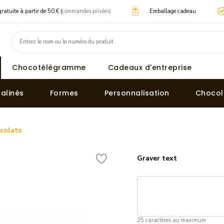
gratuite à partir de 50 € (
commandes privées)
Emballage cadeau
Chocotélégramme
Cadeaux d'entreprise
ralinés
Formes
Personnalisation
Chocol
colats
Graver text
25 caractères au maximum