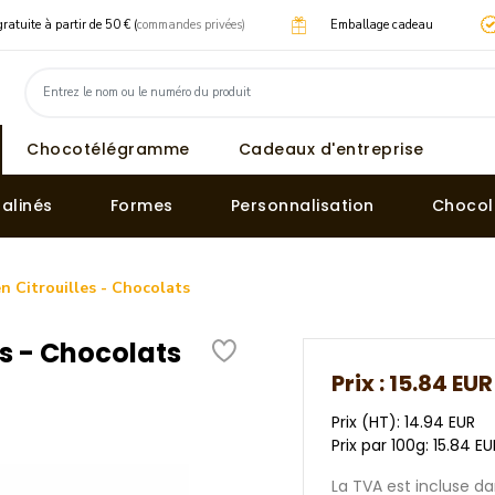
gratuite à partir de 50 € (
commandes privées)
Emballage cadeau
Chocotélégramme
Cadeaux d'entreprise
ralinés
Formes
Personnalisation
Chocol
n Citrouilles - Chocolats
es - Chocolats
Prix :
15.84 EUR
Prix (HT): 14.94 EUR
Prix par 100g: 15.84 E
La TVA est incluse dan