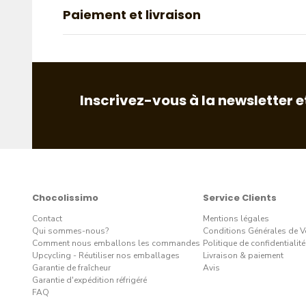
Paiement et livraison
Inscrivez-vous à la newsletter e
Chocolissimo
Service Clients
Contact
Mentions légales
Qui sommes-nous?
Conditions Générales de V
Comment nous emballons les commandes
Politique de confidentialité
Upcycling - Réutiliser nos emballages
Livraison & paiement
Garantie de fraîcheur
Avis
Garantie d'expédition réfrigéré
FAQ