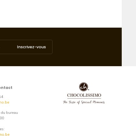
Inscrivez-vous
ontact
54
mo.be
e du bureau
:00
es:
mo.be