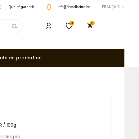
Qualité garantie
info@chocolissimo.be
FRANÇAIS
0
0
ats en promotion
UR / 100g
s les prix.