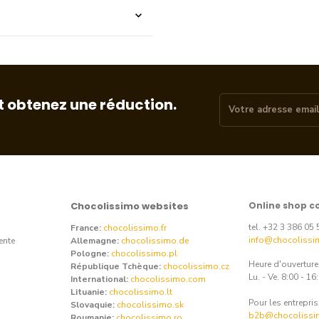
t obtenez une réduction.
Chocolissimo websites
Online shop c
tel. +32 3 386 05 
France:
chocolissimo.fr
info@chocolissi
ente
Allemagne:
chocolissimo.de
Pologne:
chocolissimo.pl
Heure d'ouvertur
République Tchèque:
chocolissimo.cz
Lu. - Ve. 8:00 - 16
International:
chocolissimo.com
Lituanie:
chocolissimo.lt
Pour les entrepris
Slovaquie:
chocolissimo.sk
b2b@chocolissi
Roumanie:
chocolissimo.ro