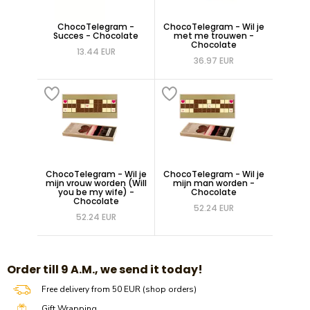
ChocoTelegram -
ChocoTelegram - Wil je
Succes - Chocolate
met me trouwen -
Chocolate
13.44 EUR
36.97 EUR
ChocoTelegram - Wil je
ChocoTelegram - Wil je
mijn vrouw worden (Will
mijn man worden -
you be my wife) -
Chocolate
Chocolate
52.24 EUR
52.24 EUR
​​Order till 9 A.M., we send it today!
Free delivery from 50 EUR (shop orders)
Gift Wrapping