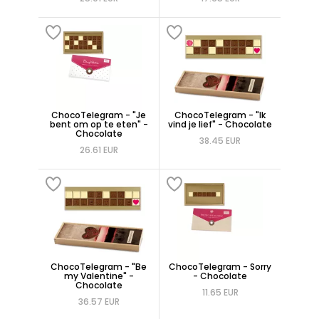
ChocoTelegram - "Je
ChocoTelegram - "Ik
bent om op te eten" -
vind je lief" - Chocolate
Chocolate
38.45 EUR
26.61 EUR
ChocoTelegram - "Be
ChocoTelegram - Sorry
my Valentine" -
- Chocolate
Chocolate
11.65 EUR
36.57 EUR