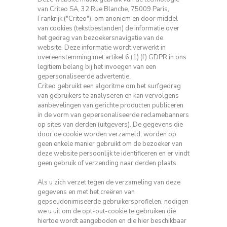
van Criteo SA, 32 Rue Blanche, 75009 Paris,
Frankrijk ("Criteo"), om anoniem en door middel
van cookies (tekstbestanden) de informatie over
het gedrag van
bezoekersnavigatie van de
website.
Deze informatie wordt verwerkt in
overeenstemming met artikel 6 (1) (f) GDPR in ons
legitiem belang bij het invoegen van een
gepersonaliseerde advertentie.
Criteo gebruikt een algoritme om het surfgedrag
van gebruikers te analyseren en kan vervolgens
aanbevelingen van gerichte producten publiceren
in de vorm van gepersonaliseerde reclamebanners
op sites van derden (uitgevers).
De gegevens die
door de cookie worden verzameld, worden op
geen enkele manier gebruikt om de bezoeker van
deze website persoonlijk te identificeren en er vindt
geen gebruik of verzending naar derden plaats.
Als u zich verzet tegen de verzameling van deze
gegevens en met het creëren van
gepseudonimiseerde gebruikersprofielen, nodigen
we u uit om de opt-out-cookie te gebruiken die
hiertoe wordt aangeboden en die hier beschikbaar