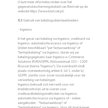
U kunt meer informatie vinden over het
gegevensbeschermingsbeleid van Best.net op de
website https://www.best.net.pl/
8.3
Gebruik van betalingsdienstaanbieders
- Ingenico:
In het geval van betaling via Ingenico, creditcard via
Ingenico, automatische incasso via Ingenico of
(indien beschikbaar) "per factuuraankoop" of
"termijnbetaling" via Ingenico, sturen wij uw
betalingsgegevens naar Ingenico e-Commerce
Solutions BVBA/SPRL,Woluwestraat 102 – 1200
Brussel (hierna "Ingenico").
De overdracht vindt
plaats overeenkomstig artikel 6, lid 1, onder b)
GDPR, slechts voor zover noodzakelijk voor de
verwerking van betalingen.
Ingenico behoudt zich het recht voor om
kredietcontroles uit te voeren voor
creditcardbetalingsmethoden via Ingenico,
automatische incasso via Ingenico of - indien
aangeboden - "factuuraankoop" of
"termijnbetaling" via Ingenico.
Voor dit doel kunnen