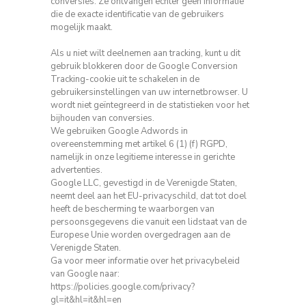
conversies.
Ze ontvangen echter geen informatie
die de exacte identificatie van de gebruikers
mogelijk maakt.
Als u niet wilt deelnemen aan tracking, kunt u dit
gebruik blokkeren door de Google Conversion
Tracking-cookie uit te schakelen in de
gebruikersinstellingen van uw internetbrowser.
U
wordt niet geïntegreerd in de statistieken voor het
bijhouden van conversies.
We gebruiken Google Adwords in
overeenstemming met artikel 6 (1) (f) RGPD,
namelijk in onze legitieme interesse in gerichte
advertenties.
Google LLC, gevestigd in de Verenigde Staten,
neemt deel aan het EU-privacyschild, dat tot doel
heeft de bescherming te waarborgen van
persoonsgegevens die vanuit een lidstaat van de
Europese Unie worden overgedragen aan
de
Verenigde Staten.
Ga voor meer informatie over het privacybeleid
van Google naar:
https://policies.google.com/privacy?
gl=it&hl=it&hl=en