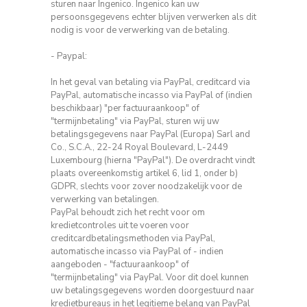
sturen naar Ingenico.
Ingenico kan uw
persoonsgegevens echter blijven verwerken als dit
nodig is voor de verwerking van de betaling.
- Paypal:
In het geval van betaling via PayPal, creditcard via
PayPal, automatische incasso via PayPal of (indien
beschikbaar) "per factuuraankoop" of
"termijnbetaling" via PayPal, sturen wij uw
betalingsgegevens naar PayPal (Europa)
Sarl
and
Co., S.C.A., 22-24 Royal Boulevard, L-2449
Luxembourg (hierna "PayPal").
De overdracht vindt
plaats overeenkomstig artikel 6, lid 1, onder b)
GDPR, slechts voor zover noodzakelijk voor de
verwerking van betalingen.
PayPal behoudt zich het recht voor om
kredietcontroles uit te voeren voor
creditcardbetalingsmethoden via PayPal,
automatische incasso via PayPal of - indien
aangeboden - "factuuraankoop" of
"termijnbetaling" via PayPal.
Voor dit doel kunnen
uw betalingsgegevens worden doorgestuurd naar
kredietbureaus in het legitieme belang van PayPal