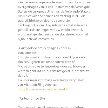
van persoonsgegevens te waarborgen die worden
overgedragen vanuit een lidstaat van de Verenigde
Staten.
de Europese Unie naar de Verenigde Staten.
Als u niet wilt deelnemen aan tracking, kunt u dit
gebruik blokkeren door de conversie-
trackingcookie van Bing Ads uit te schakelen in de
gebruikersinstellingen van uw webbrowser.
U
wordt niet geïntegreerd in de statistieken voor het
bijhouden van conversies.
U kunt ook de opt-outpagina voor EU-
consumenten
(http://www.youronlinechoices.com/uk/your-ad-
choices/) gebruiken om te controleren of
Microsoft-advertentiecookies door uw browser
worden gebruikt en,
als dat het geval is, schakel ze
dan uit.
Ga voor meer informatie over het privacybeleid
van Microsoft Bing Ads naar:
https://privacy.microsoft.com/en-US
- Criteo (Criteo SA):
Deze website maakt gebruik van de technologie