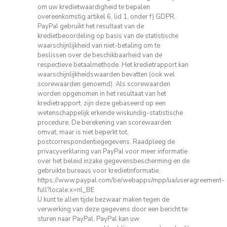
om uw kredietwaardigheid te bepalen
overeenkomstig artikel 6, lid 1, onder f) GDPR.
PayPal gebruikt het resultaat van de
kredietbeoordeling op basis van de statistische
waarschijnlijkheid van niet-betaling om te
beslissen over de beschikbaarheid van de
respectieve betaalmethode.
Het kredietrapport kan
waarschijnlijkheidswaarden bevatten (ook wel
scorewaarden genoemd).
Als scorewaarden
worden opgenomen in het resultaat van het
kredietrapport, zijn deze gebaseerd op een
wetenschappelijk erkende wiskundig-statistische
procedure.
De berekening van scorewaarden
omvat, maar is niet beperkt tot,
postcorrespondentiegegevens.
Raadpleeg de
privacyverklaring van PayPal voor meer informatie
over het beleid inzake gegevensbescherming en de
gebruikte bureaus voor kredietinformatie.
https://www.paypal.com/be/webapps/mpp/ua/useragreement-
full?locale.x=nl_BE
U kunt te allen tijde bezwaar maken tegen de
verwerking van deze gegevens door een bericht te
sturen naar PayPal.
PayPal kan uw