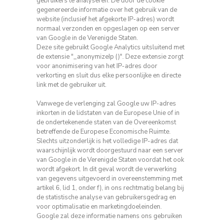
gebruikers te analyseren.
De door de cookie
gegenereerde informatie over het gebruik van de
website (inclusief het afgekorte IP-adres) wordt
normaal verzonden en opgeslagen op een server
van Google in de Verenigde Staten.
Deze site gebruikt Google Analytics uitsluitend met
de extensie "_anonymizeIp ()".
Deze extensie zorgt
voor anonimisering van het IP-adres door
verkorting en sluit dus elke persoonlijke en directe
link met de gebruiker uit.
Vanwege de verlenging zal Google uw IP-adres
inkorten in de lidstaten van de Europese Unie of in
de ondertekenende staten van de Overeenkomst
betreffende de Europese Economische Ruimte.
Slechts uitzonderlijk is het volledige IP-adres dat
waarschijnlijk wordt doorgestuurd naar een server
van Google in de Verenigde Staten voordat het ook
wordt afgekort.
In dit geval wordt de verwerking
van gegevens uitgevoerd in overeenstemming met
artikel 6, lid 1, onder f), in ons rechtmatig belang bij
de statistische analyse van gebruikersgedrag en
voor optimalisatie en marketingdoeleinden.
Google zal deze informatie namens ons gebruiken