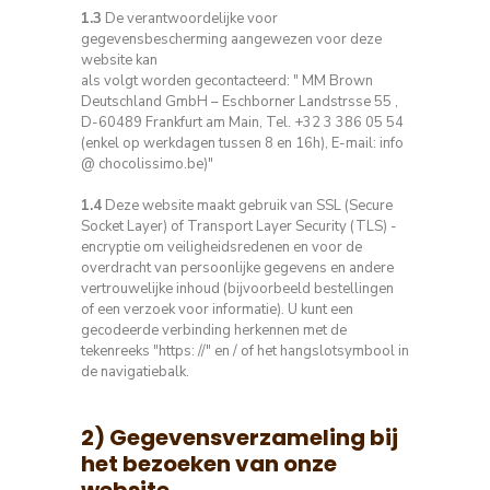
1.3
De verantwoordelijke voor
gegevensbescherming aangewezen voor deze
website kan
als volgt worden gecontacteerd: " MM Brown
Deutschland GmbH – Eschborner Landstrsse 55 ,
D-60489 Frankfurt am Main, Tel. +32 3 386 05 54
(enkel op werkdagen tussen 8 en 16h), E-mail: info
@ chocolissimo.be)"
1.4
Deze website maakt gebruik van SSL (Secure
Socket Layer) of Transport Layer Security (TLS) -
encryptie om veiligheidsredenen en voor de
overdracht van persoonlijke gegevens en andere
vertrouwelijke inhoud (bijvoorbeeld bestellingen
of een verzoek voor
informatie).
U kunt een
gecodeerde verbinding herkennen met de
tekenreeks "https: //" en / of het hangslotsymbool in
de navigatiebalk.
2) Gegevensverzameling bij
het bezoeken van onze
website