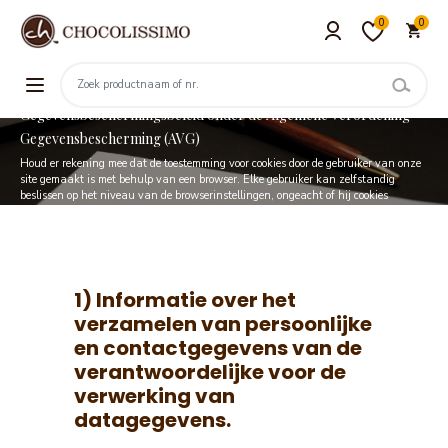
0
0
Gegevensbeschermingsbeleid onder de Algemene Verordening
Gegevensbescherming (AVG)
Houd er rekening mee dat de toestemming voor cookies door de gebruiker van onze
site gemaakt is met behulp van een browser. Elke gebruiker kan zelfstandig
beslissen op het niveau van de browserinstellingen, ongeacht of hij cookies
accepteert, in welke hoeveelheid en welke.
1) Informatie over het
verzamelen van persoonlijke
en contactgegevens van de
verantwoordelijke voor de
verwerking van
datagegevens.