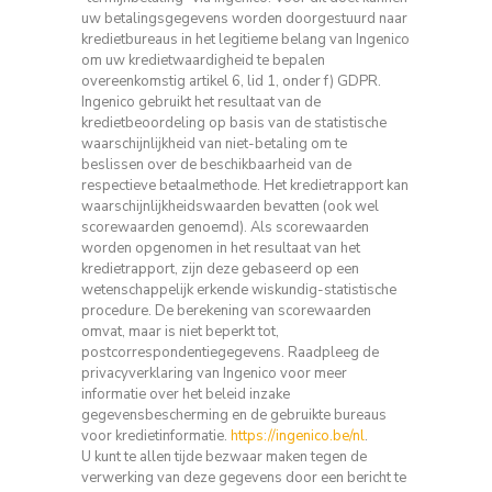
uw betalingsgegevens worden doorgestuurd naar
kredietbureaus in het legitieme belang van Ingenico
om uw kredietwaardigheid te bepalen
overeenkomstig artikel 6, lid 1, onder f) GDPR.
Ingenico gebruikt het resultaat van de
kredietbeoordeling op basis van de statistische
waarschijnlijkheid van niet-betaling om te
beslissen over de beschikbaarheid van de
respectieve betaalmethode.
Het kredietrapport kan
waarschijnlijkheidswaarden bevatten (ook wel
scorewaarden genoemd).
Als scorewaarden
worden opgenomen in het resultaat van het
kredietrapport, zijn deze gebaseerd op een
wetenschappelijk erkende wiskundig-statistische
procedure.
De berekening van scorewaarden
omvat, maar is niet beperkt tot,
postcorrespondentiegegevens.
Raadpleeg de
privacyverklaring van Ingenico voor meer
informatie over het beleid inzake
gegevensbescherming en de gebruikte bureaus
voor kredietinformatie.
https://ingenico.be/nl
.
U kunt te allen tijde bezwaar maken tegen de
verwerking van deze gegevens door een bericht te