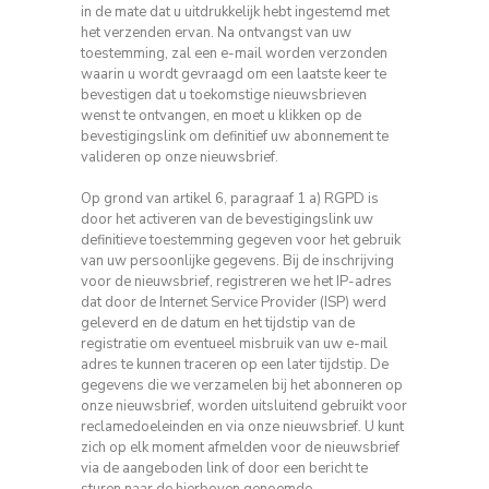
in de mate dat u uitdrukkelijk hebt ingestemd met
het verzenden ervan.
Na ontvangst van uw
toestemming, zal een e-mail worden verzonden
waarin u wordt gevraagd om een ​​laatste keer te
bevestigen dat u toekomstige nieuwsbrieven
wenst te ontvangen, en moet u klikken op de
bevestigingslink om definitief uw abonnement te
valideren
op onze nieuwsbrief.
Op grond van artikel 6, paragraaf 1 a) RGPD is
door het activeren van de bevestigingslink uw
definitieve toestemming gegeven voor het gebruik
van uw persoonlijke gegevens.
Bij de inschrijving
voor de nieuwsbrief, registreren we het IP-adres
dat door de Internet Service Provider (ISP) werd
geleverd en de datum en het tijdstip van de
registratie om eventueel misbruik van uw e-mail
adres te kunnen traceren
op een later tijdstip.
De
gegevens die we verzamelen bij het abonneren op
onze nieuwsbrief, worden uitsluitend gebruikt voor
reclamedoeleinden en via onze nieuwsbrief.
U kunt
zich op elk moment afmelden voor de nieuwsbrief
via de aangeboden link of door een bericht te
sturen naar de hierboven genoemde