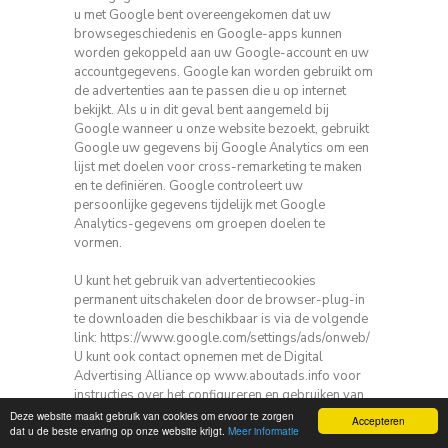
u met Google bent overeengekomen dat uw
browsegeschiedenis en Google-apps kunnen
worden gekoppeld aan uw Google-account en uw
accountgegevens.
Google kan worden gebruikt om
de advertenties aan te passen die u op internet
bekijkt.
Als u in dit geval bent aangemeld bij
Google wanneer u onze website bezoekt, gebruikt
Google uw gegevens bij Google Analytics om een ​​
lijst met doelen voor cross-remarketing te maken
en te definiëren.
Google controleert uw
persoonlijke gegevens tijdelijk met Google
Analytics-gegevens om groepen doelen te
vormen.
U kunt het gebruik van advertentiecookies
permanent uitschakelen door de browser-plug-in
te downloaden die beschikbaar is via de volgende
link: https://www.google.com/settings/ads/onweb/
U kunt ook contact opnemen met de Digital
Advertising Alliance op www.aboutads.info voor
instructies over het configureren en gebruiken van
cookies.
Deze website maakt gebruik van cookies om ervoor te zorgen
Accepteren
dat u de beste ervaring op onze website krijgt.
Meer informatie
Tot slot, houd er rekening mee dat u uw browser