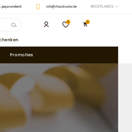
t gegarandeerd
info@chocolissimo.be
NEDERLANDS
0
0
schenken
Promoties