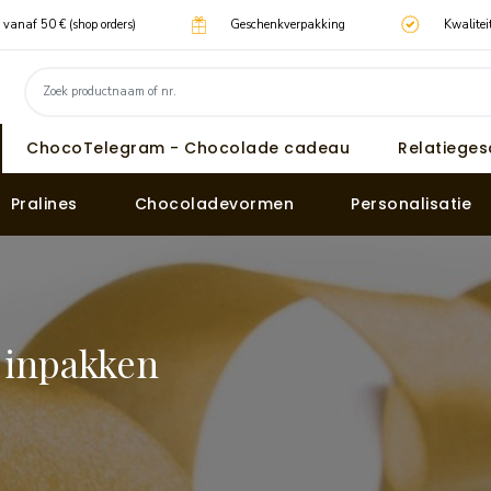
g vanaf 50 € (shop orders)
Geschenkverpakking
Kwalitei
ChocoTelegram - Chocolade cadeau
Relatiege
Pralines
Chocoladevormen
Personalisatie
 inpakken