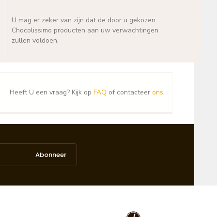
U mag er zeker van zijn dat de door u gekozen
Chocolissimo producten aan uw verwachtingen
zullen voldoen.
Heeft U een vraag? Kijk op
FAQ
of contacteer
ons.
Abonneer