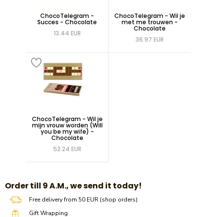
ChocoTelegram -
ChocoTelegram - Wil je
Succes - Chocolate
met me trouwen -
Chocolate
13.44 EUR
36.97 EUR
ChocoTelegram - Wil je
mijn vrouw worden (Will
you be my wife) -
Chocolate
52.24 EUR
​​Order till 9 A.M., we send it today!
Free delivery from 50 EUR (shop orders)
Gift Wrapping