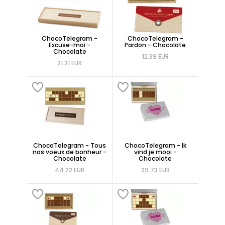
ChocoTelegram -
ChocoTelegram -
Excuse-moi -
Pardon - Chocolate
Chocolate
12.39 EUR
21.21 EUR
ChocoTelegram - Tous
ChocoTelegram - Ik
nos voeux de bonheur -
vind je mooi -
Chocolate
Chocolate
44.22 EUR
29.73 EUR