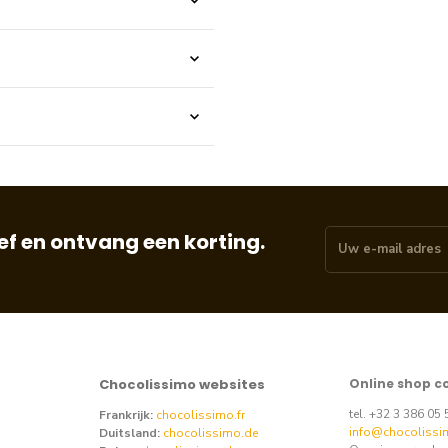
f en ontvang een korting.
Chocolissimo websites
Online shop c
tel. +32 3 386 05
Frankrijk:
chocolissimo.fr
info@chocolissi
Duitsland:
chocolissimo.de