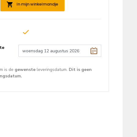
In mijn winkelmandje
te
m is de
gewenste
leveringsdatum.
Dit is geen
ingsdatum.