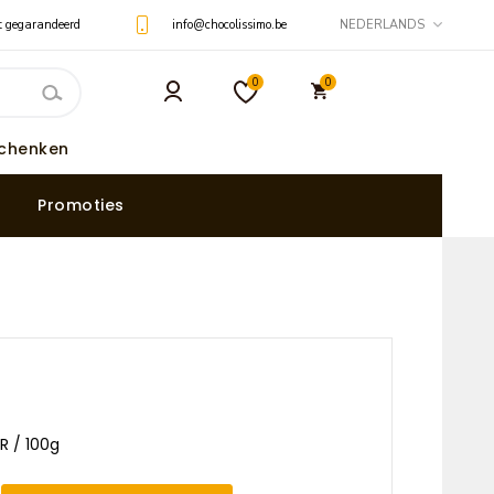
t gegarandeerd
info@chocolissimo.be
NEDERLANDS
0
0
schenken
Promoties
UR / 100g