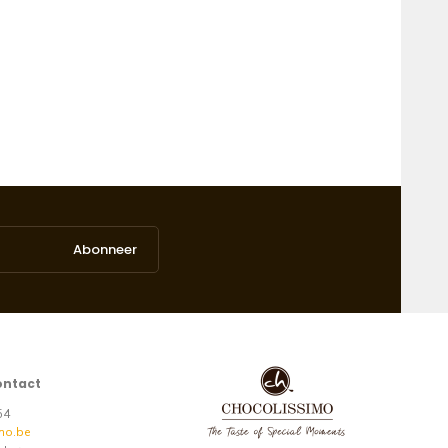
Abonneer
ontact
 54
mo.be