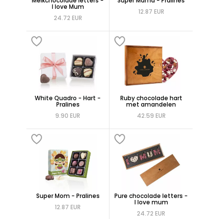
Melkchocolade letters -
Super Mama - Pralines
I love Mum
12.87 EUR
24.72 EUR
White Quadro - Hart -
Ruby chocolade hart
Pralines
met amandelen
9.90 EUR
42.59 EUR
Super Mom - Pralines
Pure chocolade letters -
I love mum
12.87 EUR
24.72 EUR