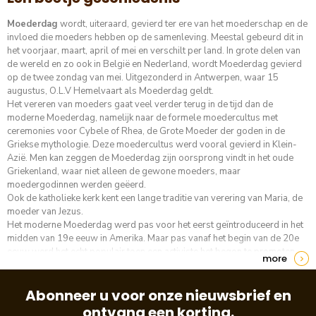
Moederdag
wordt, uiteraard, gevierd ter ere van het moederschap en de
invloed die moeders hebben op de samenleving. Meestal gebeurd dit in
het voorjaar, maart, april of mei en verschilt per land. In grote delen van
de wereld en zo ook in België en Nederland, wordt Moederdag gevierd
op de twee zondag van mei. Uitgezonderd in Antwerpen, waar 15
augustus, O.L.V Hemelvaart als Moederdag geldt.
Het vereren van moeders gaat veel verder terug in de tijd dan de
moderne Moederdag, namelijk naar de formele moedercultus met
ceremonies voor Cybele of Rhea, de Grote Moeder der goden in de
Griekse mythologie. Deze moedercultus werd vooral gevierd in Klein-
Azië. Men kan zeggen de Moederdag zijn oorsprong vindt in het oude
Griekenland, waar niet alleen de gewone moeders, maar
moedergodinnen werden geëerd.
Ook de katholieke kerk kent een lange traditie van verering van Maria, de
moeder van Jezus.
Het moderne Moederdag werd pas voor het eerst geïntroduceerd in het
midden van 19e eeuw in Amerika. Maar pas vanaf het begin van de 20e
eeuw werd het echt populair toen een activiste het begon te promoten
more
als een dag van waardering voor moeders. In 1914 besloot president
Wilson er een nationale feestdag van te maken. Op deze manier
verspreidde het zich over de rest van de wereld, waarbij het na haar
Abonneer u voor onze nieuwsbrief en
introductie in 1916, pas echt een succes werd rond 1925, vanwege de
ontvang een korting.