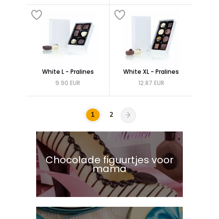
White L - Pralines
White XL - Pralines
9.90 EUR
12.87 EUR
1
2
Chocolade figuurtjes voor
mama