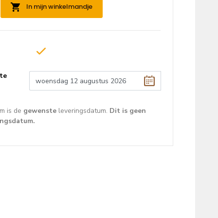
In mijn winkelmandje
te
m is de
gewenste
leveringsdatum.
Dit is geen
ingsdatum.