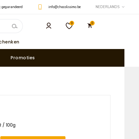
t gegarandeerd
info@chocolissimo.be
NEDERLANDS
0
0
schenken
Promoties
R / 100g