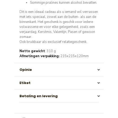
Sommige pralines kunnen alcohol bevatten.
Dit is een ideaal cadeau als u iemand wil verrassen
met iets speciaal, zowel aan de buiten- als aan de
binnenkant. Het geschenk is geschik voor iedere
volwassene en voor elke gelegenheid, zoals een
verjaardag, Kerstmis, Valentijn, Pasen of gewoon
zomaar.
Ook bruikbaar als exclusief relatiegeschenk.
Netto gewicht
: 310 g
Afmetingen verpakking:
215x215x120mm
Opinie
Etiket
Betaling en levering