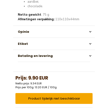
aardbei,
chocolade.
Netto gewicht
: 75 g
Afmetingen verpakking:
110x110x44mm
Opinie
Etiket
Betaling en levering
Prijs:
9.90 EUR
Netto prijs: 9.34 EUR
Prijs per 100g: 13.20 EUR / 100g
Product tijdelijk niet beschikbaar