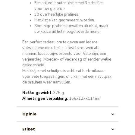
Een stijlvol houten kistje met 3 schuifjes
voor uw geliefde.
30 overheerlijke pralines.
Het kistje kan gegraveerd worden.
Sommige pralines bevatten alcohol, maak
uw keuze uit het meegeleverde menu.
Een perfect cadeau om te geven aan iedere
volwassene die u lief is, zowel vrouwen als
mannen. Ideaal bijvoorbeeld voor Valentijn, een
verjaardag, Moeder- of Vaderdag of eender welke
gelegenheid.
Het kistje met schuifjes is achteraf herbruikbaar
voor vele toepassingen, of u kan met een navulpak
de pralines weer aanvullen.
Netto gewicht
: 375 g
Afmetingen verpakking:
156x127x114mm
Opinie
Etiket