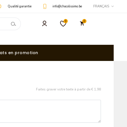
Qualité garantie
info@chocolissimo.be
FRANÇAIS
0
0
ats en promotion
Faites graver votre texte à partir de
€ 1,98