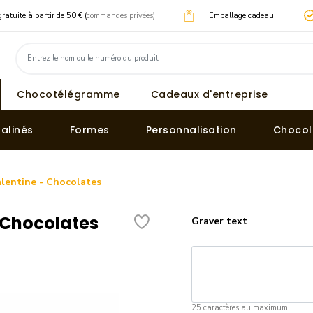
gratuite à partir de 50 € (
commandes privées)
Emballage cadeau
Chocotélégramme
Cadeaux d'entreprise
ralinés
Formes
Personnalisation
Chocol
alentine - Chocolates
- Chocolates
Graver text
25 caractères au maximum