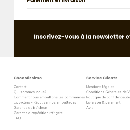
Paiement et livraison
Inscrivez-vous à la newsletter e
Chocolissimo
Service Clients
Contact
Mentions légales
Qui sommes-nous?
Conditions Générales de V
Comment nous emballons les commandes
Politique de confidentialité
Upcycling - Réutiliser nos emballages
Livraison & paiement
Garantie de fraîcheur
Avis
Garantie d'expédition réfrigéré
FAQ