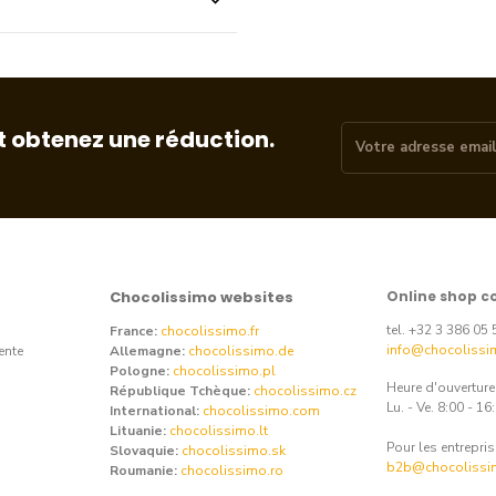
t obtenez une réduction.
Chocolissimo websites
Online shop c
tel. +32 3 386 05 
France:
chocolissimo.fr
info@chocolissi
ente
Allemagne:
chocolissimo.de
Pologne:
chocolissimo.pl
Heure d'ouvertur
République Tchèque:
chocolissimo.cz
Lu. - Ve. 8:00 - 16
International:
chocolissimo.com
Lituanie:
chocolissimo.lt
Pour les entrepris
Slovaquie:
chocolissimo.sk
b2b@chocolissi
Roumanie:
chocolissimo.ro