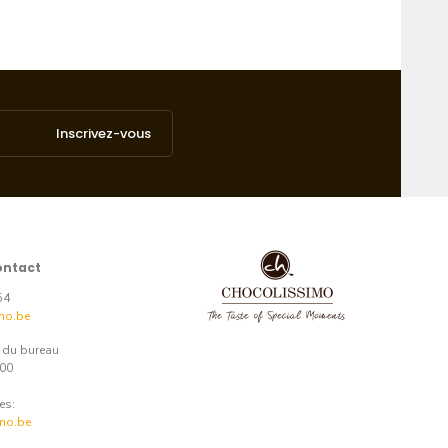
Inscrivez-vous
ontact
54
mo.be
e du bureau
:00
es:
mo.be