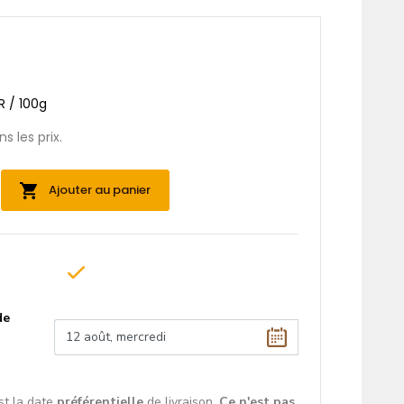
UR / 100g
s les prix.
Ajouter au panier
de
st la date
préférentielle
de livraison.
Ce n'est pas