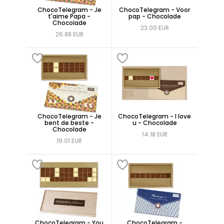
ChocoTelegram - Je
ChocoTelegram - Voor
t'aime Papa -
pap - Chocolade
Chocolade
23.00 EUR
26.88 EUR
ChocoTelegram - Je
ChocoTelegram - I love
bent de beste -
u - Chocolade
Chocolade
14.18 EUR
19.01 EUR
ChocoTelegram - You
ChocoTelegram -