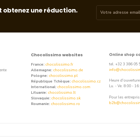
t obtenez une réduction.
Chocolissimo websites
Online shop c
tel. +32 3 386 05 
France:
chocolissimo.fr
info@chocolissi
ente
Allemagne:
chocolissimo.de
Pologne:
chocolissimo.pl
Heure d'ouvertur
République Tchèque:
chocolissimo.cz
Lu. - Ve. 8:00 - 16
International:
chocolissimo.com
Lituanie:
chocolissimo.lt
Pour les entrepris
Slovaquie:
chocolissimo.sk
b2b@chocolissi
Roumanie:
chocolissimo.ro