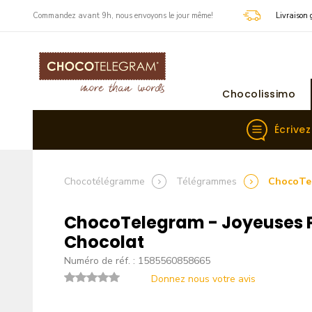
​Commandez avant 9h, nous envoyons le jour même!
Livraison 
Chocolissimo
Écrive
Chocotélégramme
Télégrammes
ChocoTel
ChocoTelegram - Joyeuses 
Chocolat
Numéro de réf. : 1585560858665
Donnez nous votre avis