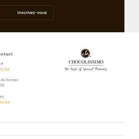
Inscrivez-vous
ontact
54
mo.be
e du bureau
:00
es:
mo.be