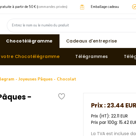
gratuite à partir de 50 € (
commandes privées)
Emballage cadeau
Chocotélégramme
Cadeaux d'entreprise
z votre Chocotélégramme
Télégrammes
Télé
egram - Joyeuses Pâques - Chocolat
Pâques -
Prix :
23.44 EU
Prix (HT): 22.11 EUR
Prix par 100g: 15.42 EU
La TVA est incluse dan