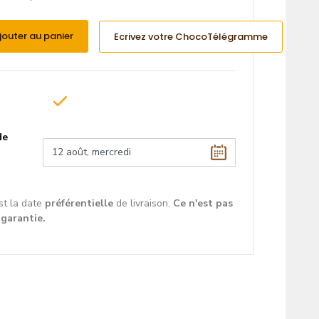
jouter au panier
Ecrivez votre ChocoTélégramme
de
st la date
préférentielle
de livraison.
Ce n'est pas
 garantie.