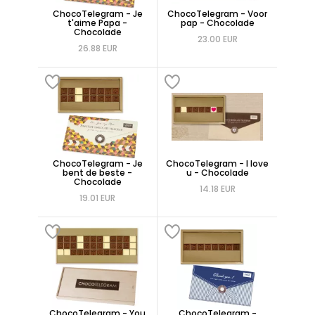
ChocoTelegram - Je
ChocoTelegram - Voor
t'aime Papa -
pap - Chocolade
Chocolade
23.00 EUR
26.88 EUR
ChocoTelegram - Je
ChocoTelegram - I love
bent de beste -
u - Chocolade
Chocolade
14.18 EUR
19.01 EUR
ChocoTelegram - You
ChocoTelegram -