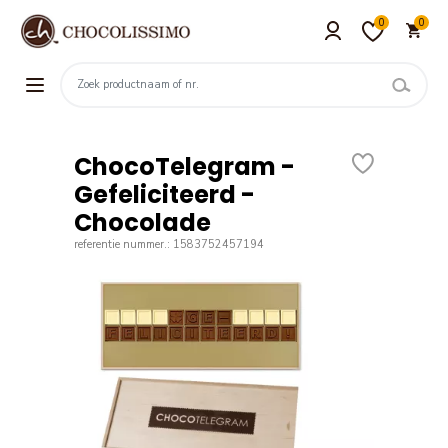
0
0
ChocoTelegram -
Gefeliciteerd -
Chocolade
referentie nummer.: 1583752457194