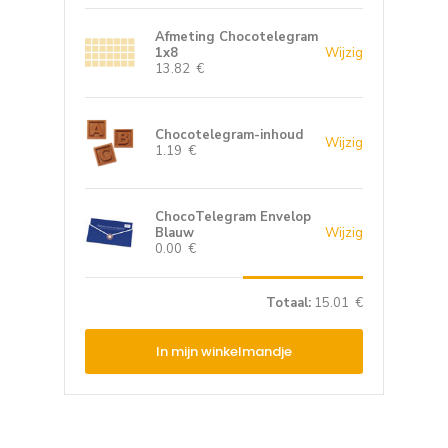
Afmeting Chocotelegram
1x8
Wijzig
13.82 €
Chocotelegram-inhoud
Wijzig
1.19 €
ChocoTelegram Envelop
Blauw
Wijzig
0.00 €
Totaal:
15.01 €
In mijn winkelmandje