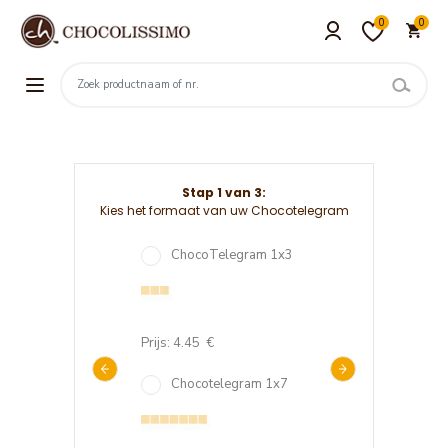
0
0
Stap 1 van 3:
Kies het formaat van uw Chocotelegram
cotelegram 4x12
ChocoTelegram 1x3
Chocotelegr
.38 €
Prijs: 4.45 €
Prijs: 24.72 €
cotelegram 5x12
Chocotelegram 1x7
Chocotelegr