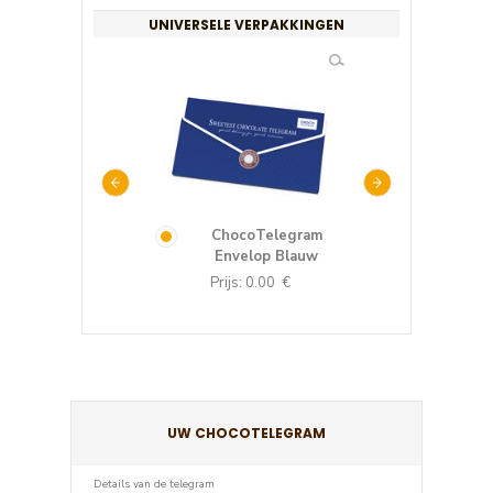
UNIVERSELE VERPAKKINGEN
velop met haas -
ChocoTelegram
Envelop
voor Pasen
Envelop Blauw
Valen
rijs: 0.00 €
Prijs: 0.00 €
Prijs: 0.0
UW CHOCOTELEGRAM
Details van de telegram